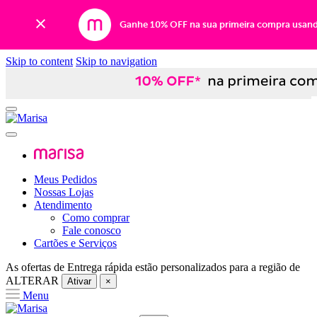
Ganhe 10% OFF na sua primeira compra usan
Skip to content
Skip to navigation
Meus Pedidos
Nossas Lojas
Atendimento
Como comprar
Fale conosco
Cartões e Serviços
As ofertas de
Entrega rápida
estão personalizados para a região de
ALTERAR
Ativar
×
Menu