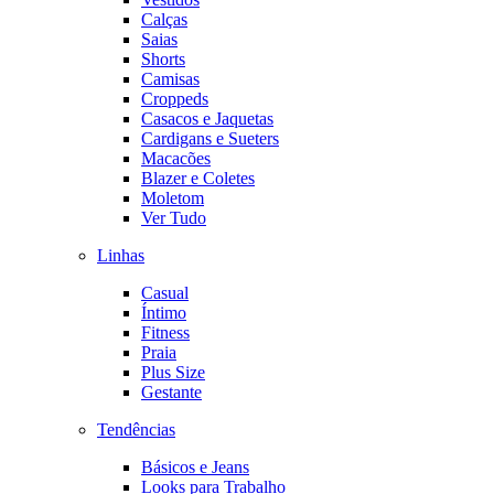
Calças
Saias
Shorts
Camisas
Croppeds
Casacos e Jaquetas
Cardigans e Sueters
Macacões
Blazer e Coletes
Moletom
Ver Tudo
Linhas
Casual
Íntimo
Fitness
Praia
Plus Size
Gestante
Tendências
Básicos e Jeans
Looks para Trabalho