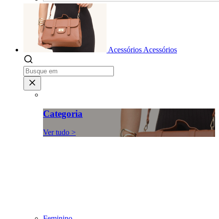
Acessórios
Acessórios
Categoria
Ver tudo >
Feminino