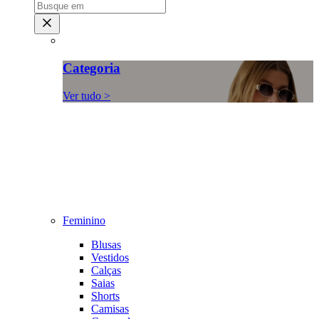
Categoria
Ver tudo >
Feminino
Blusas
Vestidos
Calças
Saias
Shorts
Camisas