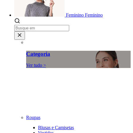
Feminino
Feminino
Categoria
Ver tudo >
Roupas
Blusas e Camisetas
Vestidos