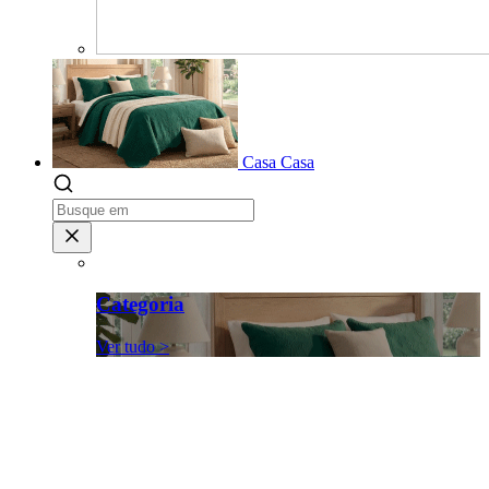
Casa
Casa
Categoria
Ver tudo >