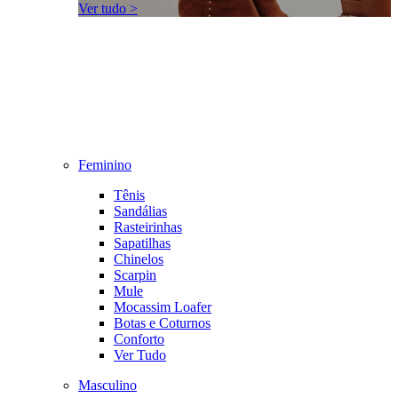
Ver tudo >
Feminino
Tênis
Sandálias
Rasteirinhas
Sapatilhas
Chinelos
Scarpin
Mule
Mocassim Loafer
Botas e Coturnos
Conforto
Ver Tudo
Masculino