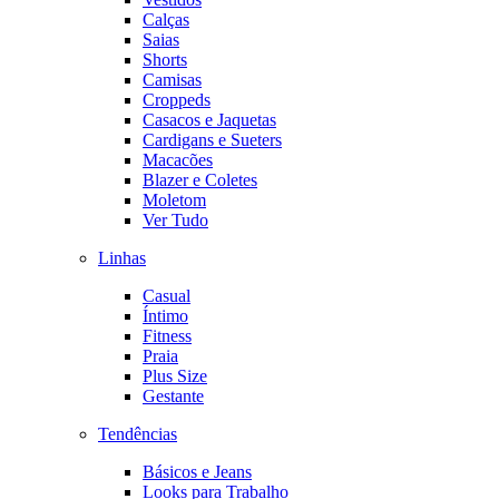
Calças
Saias
Shorts
Camisas
Croppeds
Casacos e Jaquetas
Cardigans e Sueters
Macacões
Blazer e Coletes
Moletom
Ver Tudo
Linhas
Casual
Íntimo
Fitness
Praia
Plus Size
Gestante
Tendências
Básicos e Jeans
Looks para Trabalho