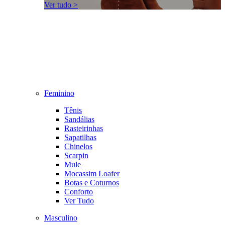
Ver tudo >
Feminino
Tênis
Sandálias
Rasteirinhas
Sapatilhas
Chinelos
Scarpin
Mule
Mocassim Loafer
Botas e Coturnos
Conforto
Ver Tudo
Masculino