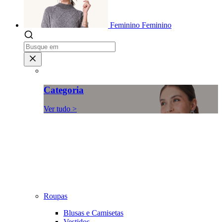
Feminino
Feminino
Categoria
Ver tudo >
Roupas
Blusas e Camisetas
Vestidos