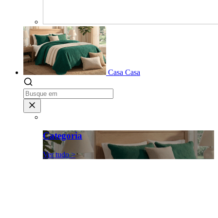
Casa
Casa
Categoria
Ver tudo >