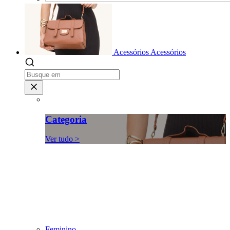
Acessórios
Acessórios
Categoria
Ver tudo >
Feminino