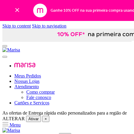
Ganhe 10% OFF na sua primeira compra usan
Skip to content
Skip to navigation
Meus Pedidos
Nossas Lojas
Atendimento
Como comprar
Fale conosco
Cartões e Serviços
As ofertas de
Entrega rápida
estão personalizados para a região de
ALTERAR
Ativar
×
Menu