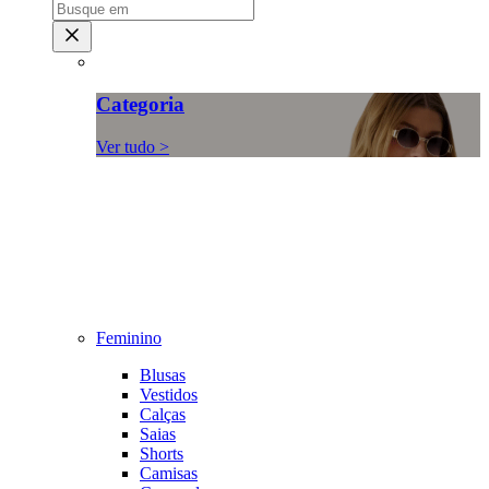
Categoria
Ver tudo >
Feminino
Blusas
Vestidos
Calças
Saias
Shorts
Camisas