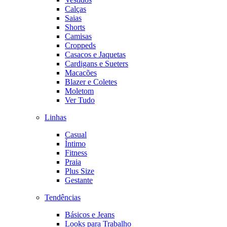
Calças
Saias
Shorts
Camisas
Croppeds
Casacos e Jaquetas
Cardigans e Sueters
Macacões
Blazer e Coletes
Moletom
Ver Tudo
Linhas
Casual
Íntimo
Fitness
Praia
Plus Size
Gestante
Tendências
Básicos e Jeans
Looks para Trabalho