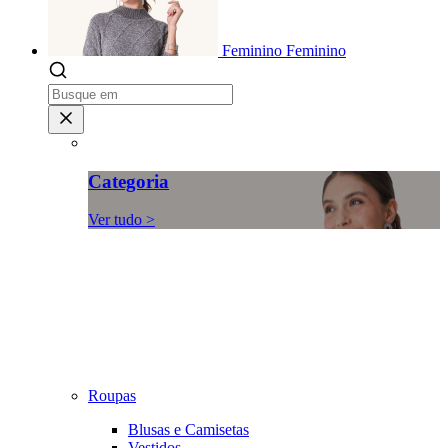
Feminino
Feminino
Categoria
Ver tudo >
Roupas
Blusas e Camisetas
Vestidos