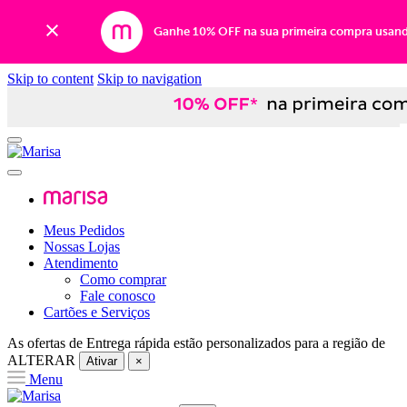
Ganhe 10% OFF na sua primeira compra usan
Skip to content
Skip to navigation
Meus Pedidos
Nossas Lojas
Atendimento
Como comprar
Fale conosco
Cartões e Serviços
As ofertas de
Entrega rápida
estão personalizados para a região de
ALTERAR
Ativar
×
Menu