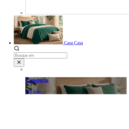
Casa
Casa
Categoria
Ver tudo >