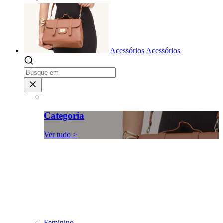
Acessórios
Acessórios
Categoria
Ver tudo >
Feminino