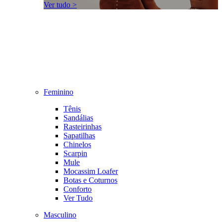
Ver tudo >
Feminino
Tênis
Sandálias
Rasteirinhas
Sapatilhas
Chinelos
Scarpin
Mule
Mocassim Loafer
Botas e Coturnos
Conforto
Ver Tudo
Masculino