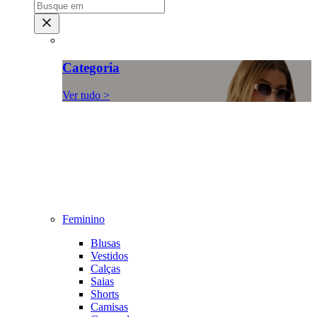
Categoria
Ver tudo >
Feminino
Blusas
Vestidos
Calças
Saias
Shorts
Camisas