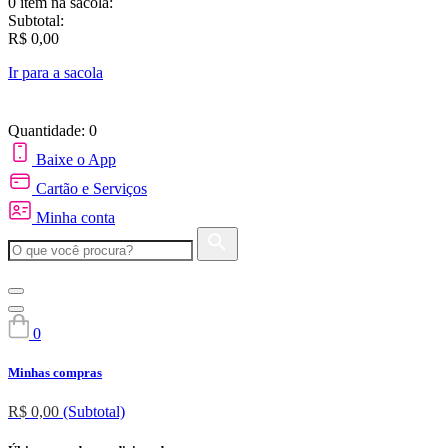
0 item
na sacola:
Subtotal:
R$ 0,00
Ir para a sacola
Quantidade: 0
Baixe o App
Cartão e Serviços
Minha conta
0
Minhas compras
R$ 0,00
(Subtotal)