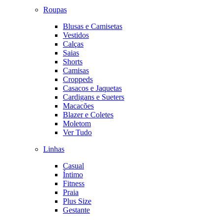
Roupas
Blusas e Camisetas
Vestidos
Calças
Saias
Shorts
Camisas
Croppeds
Casacos e Jaquetas
Cardigans e Sueters
Macacões
Blazer e Coletes
Moletom
Ver Tudo
Linhas
Casual
Íntimo
Fitness
Praia
Plus Size
Gestante