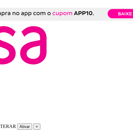
LTERAR
Ativar
×