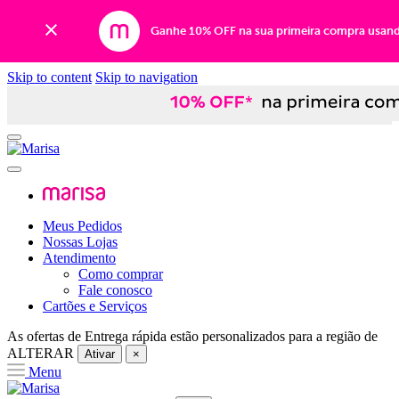
Ganhe 10% OFF na sua primeira compra usan
Skip to content
Skip to navigation
Meus Pedidos
Nossas Lojas
Atendimento
Como comprar
Fale conosco
Cartões e Serviços
As ofertas de
Entrega rápida
estão personalizados para a região de
ALTERAR
Ativar
×
Menu