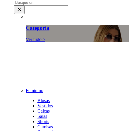
Categoria
Ver tudo >
Feminino
Blusas
Vestidos
Calças
Saias
Shorts
Camisas