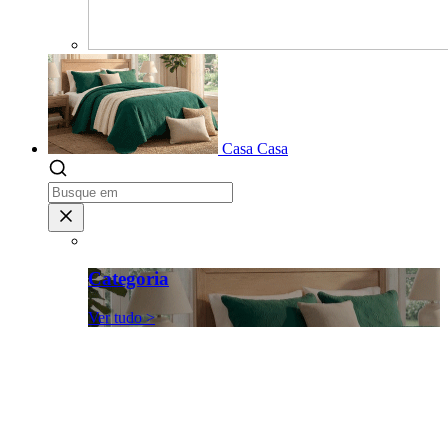
Casa
Casa
Categoria
Ver tudo >