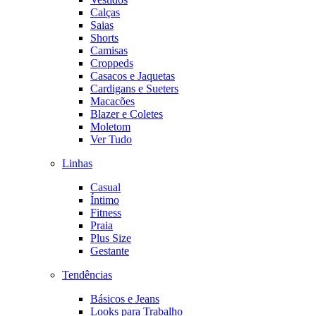
Calças
Saias
Shorts
Camisas
Croppeds
Casacos e Jaquetas
Cardigans e Sueters
Macacões
Blazer e Coletes
Moletom
Ver Tudo
Linhas
Casual
Íntimo
Fitness
Praia
Plus Size
Gestante
Tendências
Básicos e Jeans
Looks para Trabalho