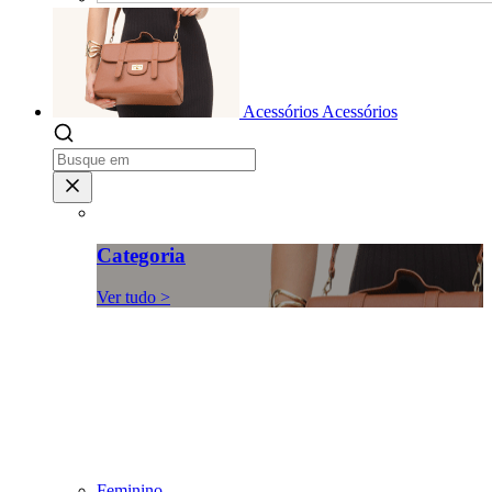
Acessórios
Acessórios
Categoria
Ver tudo >
Feminino