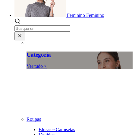
Feminino
Feminino
Categoria
Ver tudo >
Roupas
Blusas e Camisetas
Vestidos