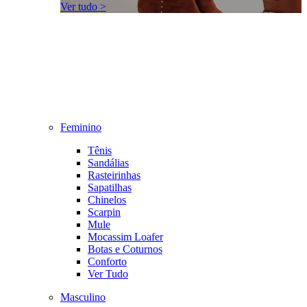
Ver tudo >
Feminino
Tênis
Sandálias
Rasteirinhas
Sapatilhas
Chinelos
Scarpin
Mule
Mocassim Loafer
Botas e Coturnos
Conforto
Ver Tudo
Masculino