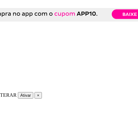
LTERAR
Ativar
×