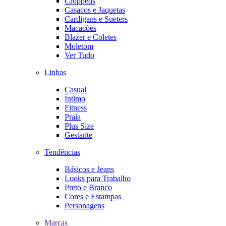
Croppeds
Casacos e Jaquetas
Cardigans e Sueters
Macacões
Blazer e Coletes
Moletom
Ver Tudo
Linhas
Casual
Íntimo
Fitness
Praia
Plus Size
Gestante
Tendências
Básicos e Jeans
Looks para Trabalho
Preto e Branco
Cores e Estampas
Personagens
Marcas