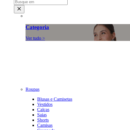
Categoria
Ver tudo >
Roupas
Blusas e Camisetas
Vestidos
Calças
Saias
Shorts
Camisas