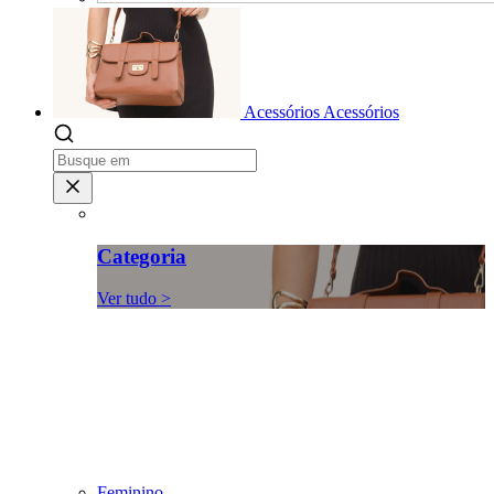
Acessórios
Acessórios
Categoria
Ver tudo >
Feminino