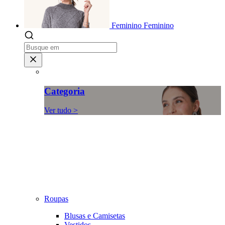
Feminino
Feminino
Categoria
Ver tudo >
Roupas
Blusas e Camisetas
Vestidos