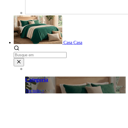
Casa
Casa
Categoria
Ver tudo >