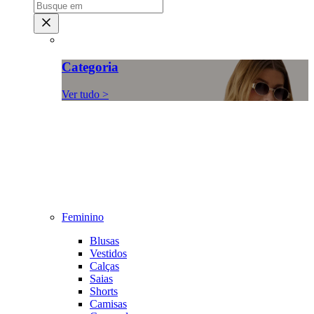
Categoria
Ver tudo >
Feminino
Blusas
Vestidos
Calças
Saias
Shorts
Camisas