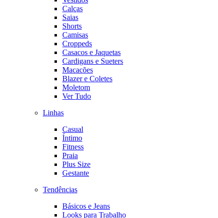
Calças
Saias
Shorts
Camisas
Croppeds
Casacos e Jaquetas
Cardigans e Sueters
Macacões
Blazer e Coletes
Moletom
Ver Tudo
Linhas
Casual
Íntimo
Fitness
Praia
Plus Size
Gestante
Tendências
Básicos e Jeans
Looks para Trabalho