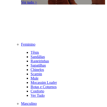
Ver tudo >
Feminino
Tênis
Sandálias
Rasteirinhas
Sapatilhas
Chinelos
Scarpin
Mule
Mocassim Loafer
Botas e Coturnos
Conforto
Ver Tudo
Masculino