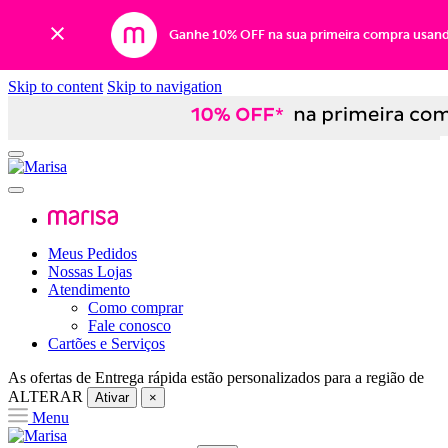
Ganhe 10% OFF na sua primeira compra usan
Skip to content
Skip to navigation
Meus Pedidos
Nossas Lojas
Atendimento
Como comprar
Fale conosco
Cartões e Serviços
As ofertas de
Entrega rápida
estão personalizados para a região de
ALTERAR
Ativar
×
Menu