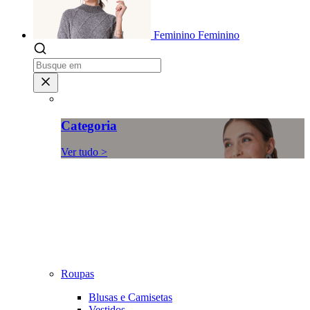
Feminino
Feminino
Categoria
Ver tudo >
Roupas
Blusas e Camisetas
Vestidos