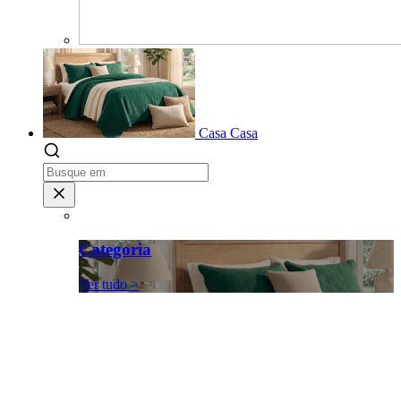
Casa
Casa
Categoria
Ver tudo >