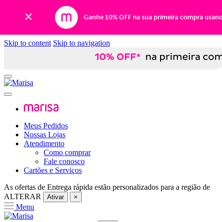
Ganhe 10% OFF na sua primeira compra usan
Skip to content
Skip to navigation
Meus Pedidos
Nossas Lojas
Atendimento
Como comprar
Fale conosco
Cartões e Serviços
As ofertas de
Entrega rápida
estão personalizados para a região de
ALTERAR
Ativar
×
Menu