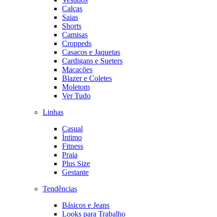
Calças
Saias
Shorts
Camisas
Croppeds
Casacos e Jaquetas
Cardigans e Sueters
Macacões
Blazer e Coletes
Moletom
Ver Tudo
Linhas
Casual
Íntimo
Fitness
Praia
Plus Size
Gestante
Tendências
Básicos e Jeans
Looks para Trabalho