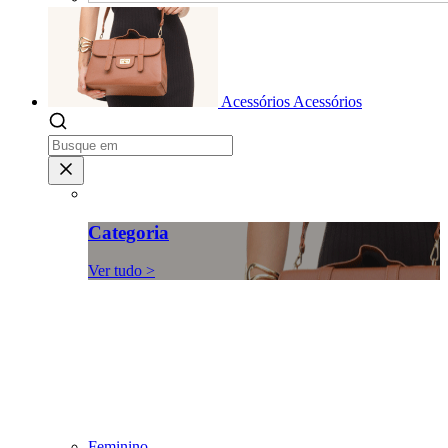
Acessórios
Acessórios
Categoria
Ver tudo >
Feminino