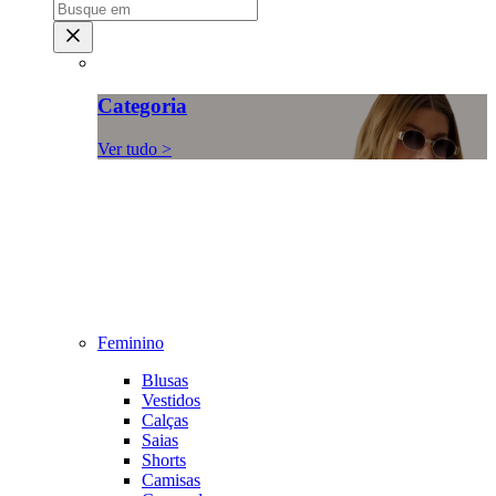
Categoria
Ver tudo >
Feminino
Blusas
Vestidos
Calças
Saias
Shorts
Camisas