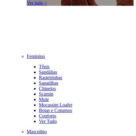
Ver tudo >
Feminino
Tênis
Sandálias
Rasteirinhas
Sapatilhas
Chinelos
Scarpin
Mule
Mocassim Loafer
Botas e Coturnos
Conforto
Ver Tudo
Masculino