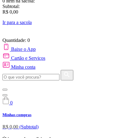
0 item
na sacola:
Subtotal:
R$ 0,00
Ir para a sacola
Quantidade: 0
Baixe o App
Cartão e Serviços
Minha conta
0
Minhas compras
R$ 0,00
(Subtotal)