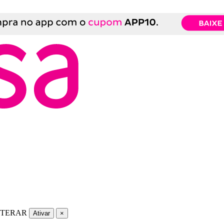
LTERAR
Ativar
×