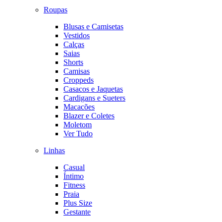
Roupas
Blusas e Camisetas
Vestidos
Calças
Saias
Shorts
Camisas
Croppeds
Casacos e Jaquetas
Cardigans e Sueters
Macacões
Blazer e Coletes
Moletom
Ver Tudo
Linhas
Casual
Íntimo
Fitness
Praia
Plus Size
Gestante