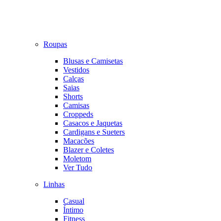
Roupas
Blusas e Camisetas
Vestidos
Calças
Saias
Shorts
Camisas
Croppeds
Casacos e Jaquetas
Cardigans e Sueters
Macacões
Blazer e Coletes
Moletom
Ver Tudo
Linhas
Casual
Íntimo
Fitness