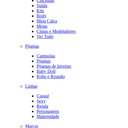
Calcinhas
Sutiãs
Kits
Body
Meia Calça
Meias
Cintas e Modeladores
Ver Tudo
Pijamas
Camisolas
Pijamas
Pijamas de Inverno
Baby Doll
Robe e Roupão
Linhas
Casual
Sexy
Renda
Personagens
Maternidade
Marcas