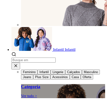
Infantil
Infantil
Feminino
Infantil
Lingerie
Calçados
Masculino
Jeans
Plus Size
Acessórios
Casa
Oferta
Categoria
Ver tudo >