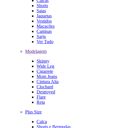
Calças
Shorts
Saias
Jaquetas
Vestidos
Macacões
Camisas
Sarja
Ver Tudo
Modelagem
Skinny
Wide Leg
Cigarrete
Mom Jeans
Cintura Alta
Clochard
Destroyed
Flare
Reta
Plus Size
Calça
Shorts e Bermudas