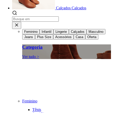
Calçados
Calçados
Feminino
Infantil
Lingerie
Calçados
Masculino
Jeans
Plus Size
Acessórios
Casa
Oferta
Categoria
Ver tudo >
Feminino
Tênis