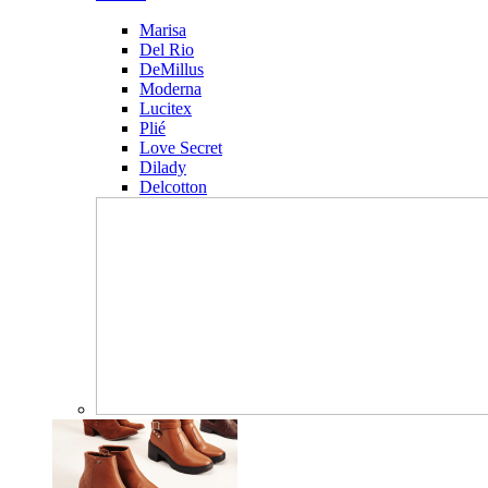
Marisa
Del Rio
DeMillus
Moderna
Lucitex
Plié
Love Secret
Dilady
Delcotton