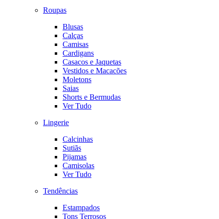
Roupas
Blusas
Calças
Camisas
Cardigans
Casacos e Jaquetas
Vestidos e Macacões
Moletons
Saias
Shorts e Bermudas
Ver Tudo
Lingerie
Calcinhas
Sutiãs
Pijamas
Camisolas
Ver Tudo
Tendências
Estampados
Tons Terrosos