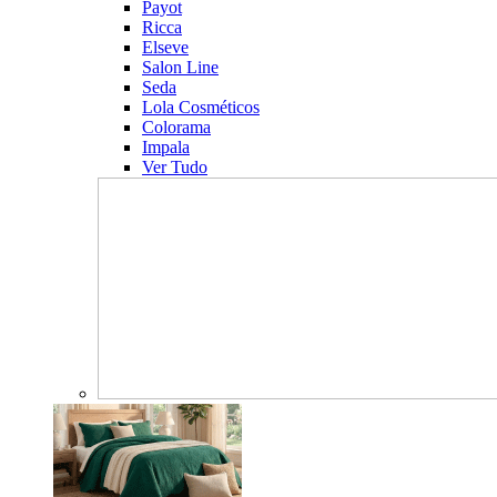
Payot
Ricca
Elseve
Salon Line
Seda
Lola Cosméticos
Colorama
Impala
Ver Tudo