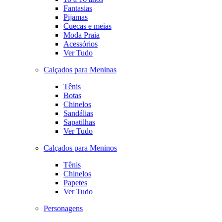
Fantasias
Pijamas
Cuecas e meias
Moda Praia
Acessórios
Ver Tudo
Calçados para Meninas
Tênis
Botas
Chinelos
Sandálias
Sapatilhas
Ver Tudo
Calçados para Meninos
Tênis
Chinelos
Papetes
Ver Tudo
Personagens