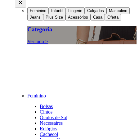
Feminino
Infantil
Lingerie
Calçados
Masculino
Jeans
Plus Size
Acessórios
Casa
Oferta
Categoria
Ver tudo >
Feminino
Bolsas
Cintos
Óculos de Sol
Necessaires
Relógios
Cachecol