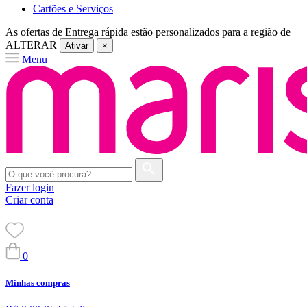
Cartões e Serviços
As ofertas de
Entrega rápida
estão personalizados para a região de
ALTERAR
Ativar
×
Menu
Fazer login
Criar conta
0
Minhas compras