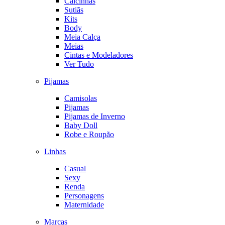
Calcinhas
Sutiãs
Kits
Body
Meia Calça
Meias
Cintas e Modeladores
Ver Tudo
Pijamas
Camisolas
Pijamas
Pijamas de Inverno
Baby Doll
Robe e Roupão
Linhas
Casual
Sexy
Renda
Personagens
Maternidade
Marcas