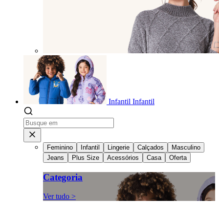
Infantil
Infantil
Feminino
Infantil
Lingerie
Calçados
Masculino
Jeans
Plus Size
Acessórios
Casa
Oferta
Categoria
Ver tudo >