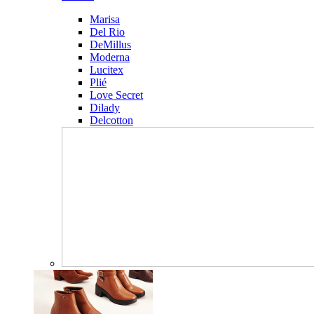
Marisa
Del Rio
DeMillus
Moderna
Lucitex
Plié
Love Secret
Dilady
Delcotton