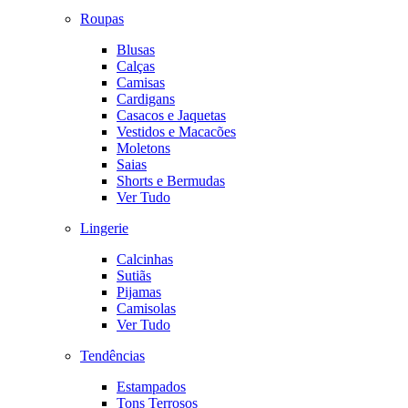
Roupas
Blusas
Calças
Camisas
Cardigans
Casacos e Jaquetas
Vestidos e Macacões
Moletons
Saias
Shorts e Bermudas
Ver Tudo
Lingerie
Calcinhas
Sutiãs
Pijamas
Camisolas
Ver Tudo
Tendências
Estampados
Tons Terrosos