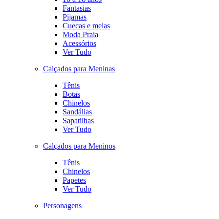
Fantasias
Pijamas
Cuecas e meias
Moda Praia
Acessórios
Ver Tudo
Calçados para Meninas
Tênis
Botas
Chinelos
Sandálias
Sapatilhas
Ver Tudo
Calçados para Meninos
Tênis
Chinelos
Papetes
Ver Tudo
Personagens