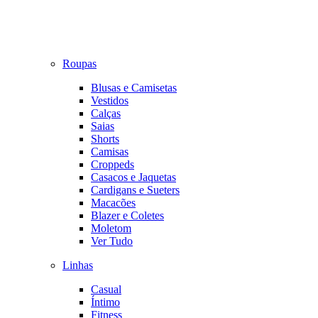
Roupas
Blusas e Camisetas
Vestidos
Calças
Saias
Shorts
Camisas
Croppeds
Casacos e Jaquetas
Cardigans e Sueters
Macacões
Blazer e Coletes
Moletom
Ver Tudo
Linhas
Casual
Íntimo
Fitness