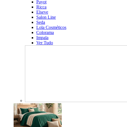
Payot
Ricca
Elseve
Salon Line
Seda
Lola Cosméticos
Colorama
Impala
Ver Tudo