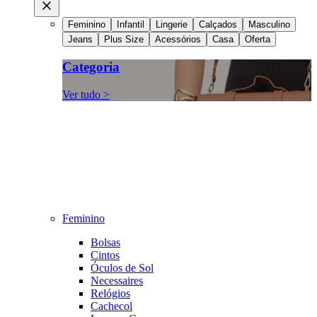
Feminino
Infantil
Lingerie
Calçados
Masculino
Jeans
Plus Size
Acessórios
Casa
Oferta
Categoria
Ver tudo >
Feminino
Bolsas
Cintos
Óculos de Sol
Necessaires
Relógios
Cachecol