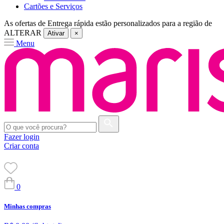
Cartões e Serviços
As ofertas de
Entrega rápida
estão personalizados para a região de
ALTERAR
Ativar
×
Menu
Fazer login
Criar conta
0
Minhas compras