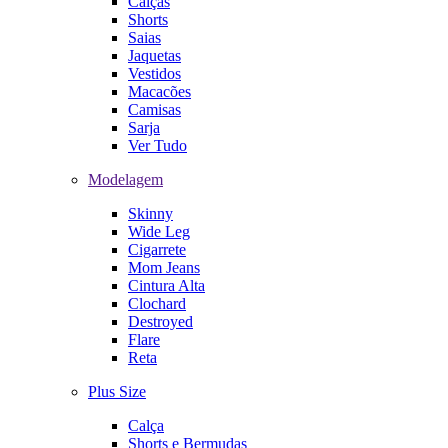
Calças
Shorts
Saias
Jaquetas
Vestidos
Macacões
Camisas
Sarja
Ver Tudo
Modelagem
Skinny
Wide Leg
Cigarrete
Mom Jeans
Cintura Alta
Clochard
Destroyed
Flare
Reta
Plus Size
Calça
Shorts e Bermudas