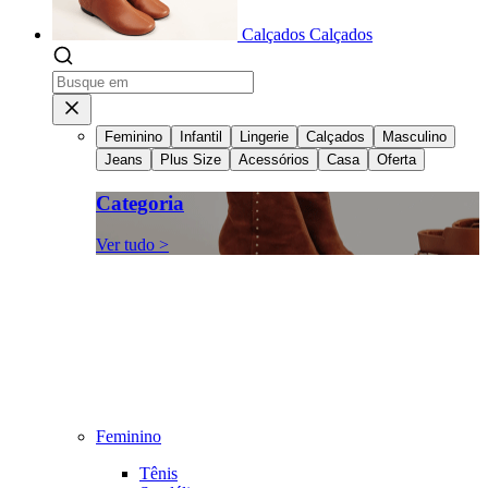
Calçados
Calçados
Feminino
Infantil
Lingerie
Calçados
Masculino
Jeans
Plus Size
Acessórios
Casa
Oferta
Categoria
Ver tudo >
Feminino
Tênis