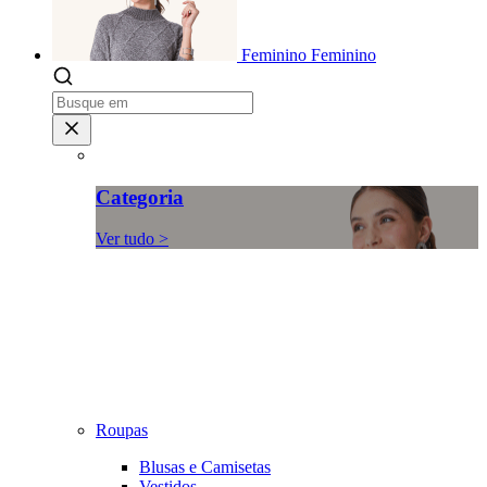
Feminino
Feminino
Categoria
Ver tudo >
Roupas
Blusas e Camisetas
Vestidos