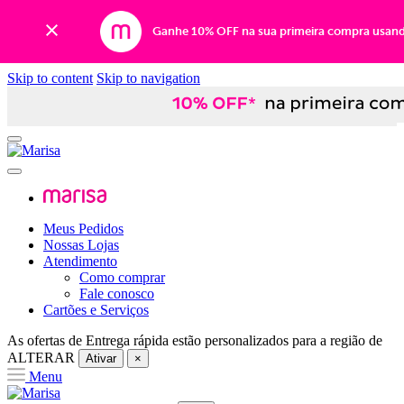
Ganhe 10% OFF na sua primeira compra usan
Skip to content
Skip to navigation
Meus Pedidos
Nossas Lojas
Atendimento
Como comprar
Fale conosco
Cartões e Serviços
As ofertas de
Entrega rápida
estão personalizados para a região de
ALTERAR
Ativar
×
Menu