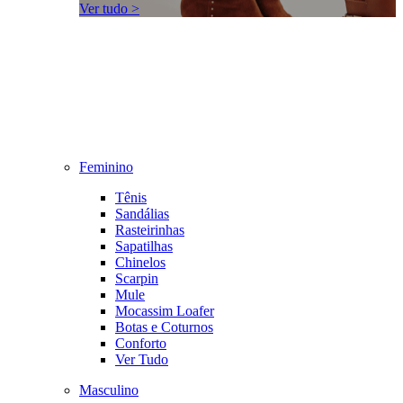
Ver tudo >
Feminino
Tênis
Sandálias
Rasteirinhas
Sapatilhas
Chinelos
Scarpin
Mule
Mocassim Loafer
Botas e Coturnos
Conforto
Ver Tudo
Masculino