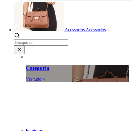
Acessórios
Acessórios
Categoria
Ver tudo >
Feminino