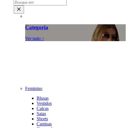
Categoria
Ver tudo >
Feminino
Blusas
Vestidos
Calças
Saias
Shorts
Camisas