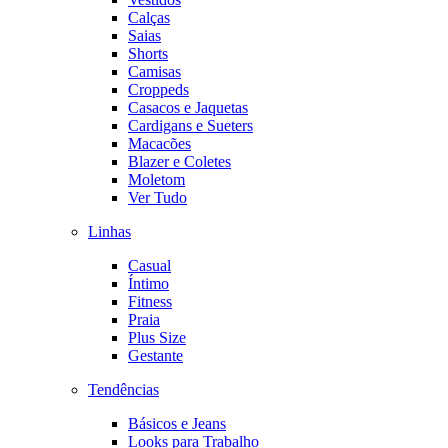
Calças
Saias
Shorts
Camisas
Croppeds
Casacos e Jaquetas
Cardigans e Sueters
Macacões
Blazer e Coletes
Moletom
Ver Tudo
Linhas
Casual
Íntimo
Fitness
Praia
Plus Size
Gestante
Tendências
Básicos e Jeans
Looks para Trabalho