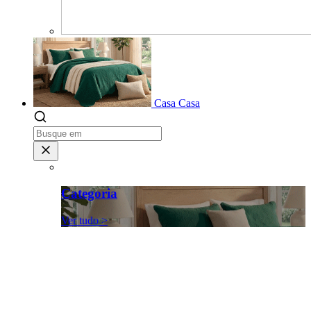
Casa
Casa
Categoria
Ver tudo >