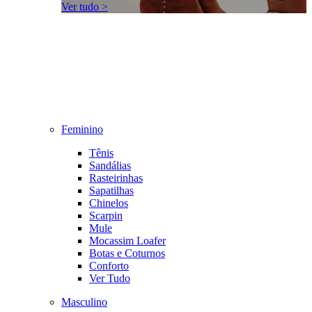
Ver tudo >
Feminino
Tênis
Sandálias
Rasteirinhas
Sapatilhas
Chinelos
Scarpin
Mule
Mocassim Loafer
Botas e Coturnos
Conforto
Ver Tudo
Masculino