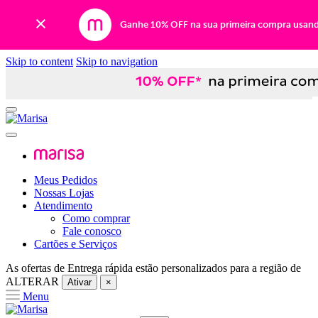
Ganhe 10% OFF na sua primeira compra usan
Skip to content
Skip to navigation
Meus Pedidos
Nossas Lojas
Atendimento
Como comprar
Fale conosco
Cartões e Serviços
As ofertas de
Entrega rápida
estão personalizados para a região de
ALTERAR
Ativar
×
Menu