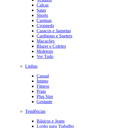
Calças
Saias
Shorts
Camisas
Croppeds
Casacos e Jaquetas
Cardigans e Sueters
Macacões
Blazer e Coletes
Moletom
Ver Tudo
Linhas
Casual
Íntimo
Fitness
Praia
Plus Size
Gestante
Tendências
Básicos e Jeans
Looks para Trabalho