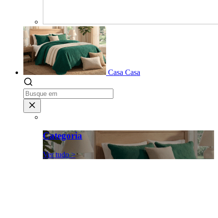
Casa
Casa
Categoria
Ver tudo >