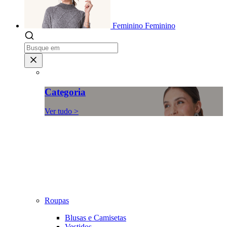
Feminino
Feminino
Categoria
Ver tudo >
Roupas
Blusas e Camisetas
Vestidos