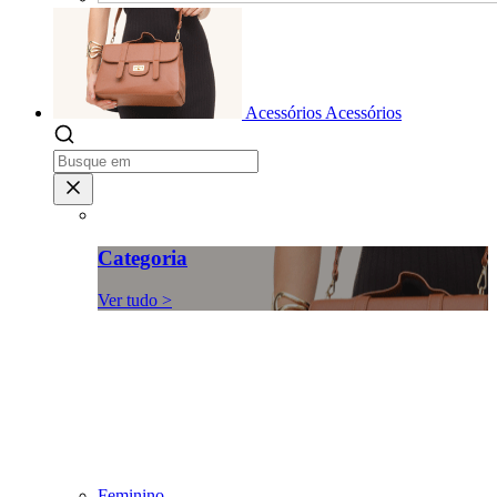
Acessórios
Acessórios
Categoria
Ver tudo >
Feminino