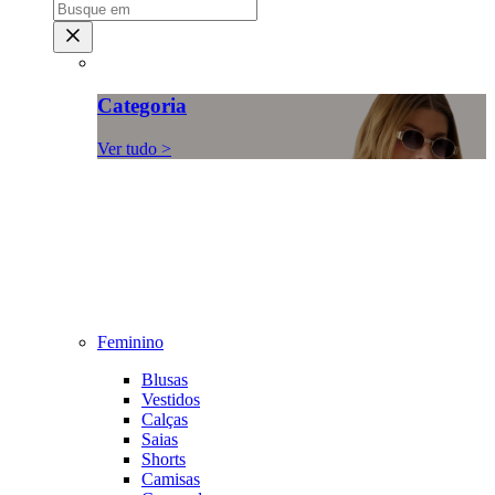
Categoria
Ver tudo >
Feminino
Blusas
Vestidos
Calças
Saias
Shorts
Camisas