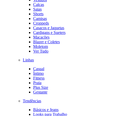
Calças
Saias
Shorts
Camisas
Croppeds
Casacos e Jaquetas
Cardigans e Sueters
Macacões
Blazer e Coletes
Moletom
Ver Tudo
Linhas
Casual
Íntimo
Fitness
Praia
Plus Size
Gestante
Tendências
Básicos e Jeans
Looks para Trabalho