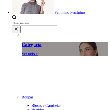
Feminino
Feminino
Categoria
Ver tudo >
Roupas
Blusas e Camisetas
Vestidos