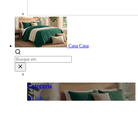
Casa
Casa
Categoria
Ver tudo >