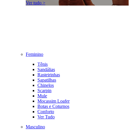
Ver tudo >
Feminino
Tênis
Sandálias
Rasteirinhas
Sapatilhas
Chinelos
Scarpin
Mule
Mocassim Loafer
Botas e Coturnos
Conforto
Ver Tudo
Masculino