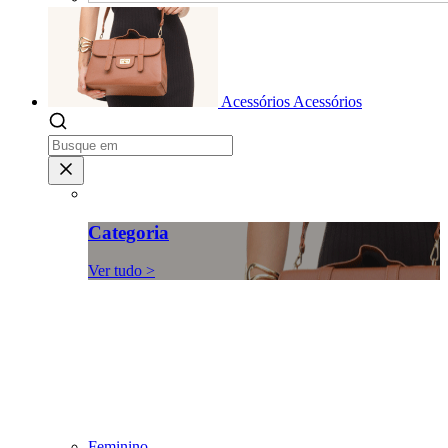
Acessórios
Acessórios
Categoria
Ver tudo >
Feminino