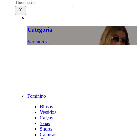
Categoria
Ver tudo >
Feminino
Blusas
Vestidos
Calças
Saias
Shorts
Camisas