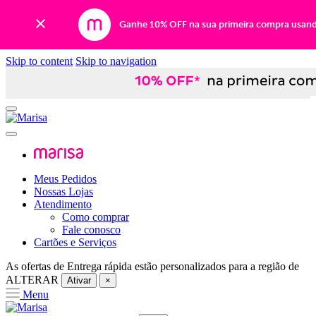
Ganhe 10% OFF na sua primeira compra usan
Skip to content
Skip to navigation
Meus Pedidos
Nossas Lojas
Atendimento
Como comprar
Fale conosco
Cartões e Serviços
As ofertas de
Entrega rápida
estão personalizados para a região de
ALTERAR
Ativar
×
Menu