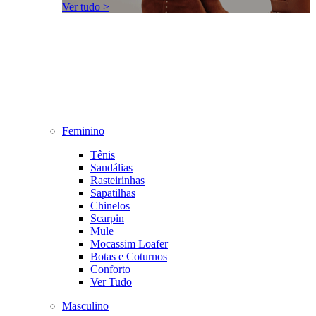
Ver tudo >
Feminino
Tênis
Sandálias
Rasteirinhas
Sapatilhas
Chinelos
Scarpin
Mule
Mocassim Loafer
Botas e Coturnos
Conforto
Ver Tudo
Masculino