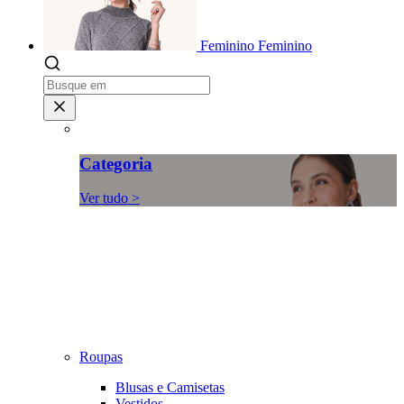
Feminino
Feminino
Categoria
Ver tudo >
Roupas
Blusas e Camisetas
Vestidos