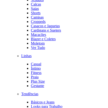
Calças
Saias
Shorts
Camisas
Croppeds
Casacos e Jaquetas
Cardigans e Sueters
Macacões
Blazer e Coletes
Moletom
Ver Tudo
Linhas
Casual
Íntimo
Fitness
Praia
Plus Size
Gestante
Tendências
Básicos e Jeans
Looks para Trabalho