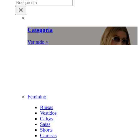
Categoria
Ver tudo >
Feminino
Blusas
Vestidos
Calças
Saias
Shorts
Camisas