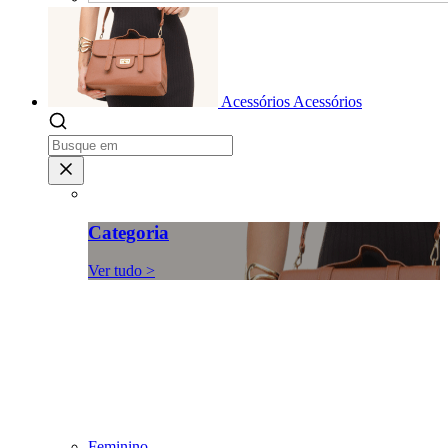
Acessórios
Acessórios
Categoria
Ver tudo >
Feminino