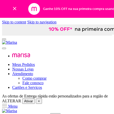
Ganhe 10% OFF na sua primeira compra usan
Skip to content
Skip to navigation
Meus Pedidos
Nossas Lojas
Atendimento
Como comprar
Fale conosco
Cartões e Serviços
As ofertas de
Entrega rápida
estão personalizados para a região de
ALTERAR
Ativar
×
Menu