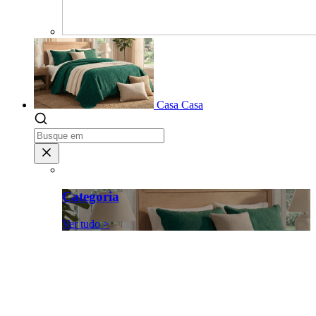
Casa
Casa
Categoria
Ver tudo >