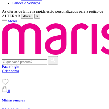
Cartões e Serviços
As ofertas de
Entrega rápida
estão personalizados para a região de
ALTERAR
Ativar
×
Menu
Fazer login
Criar conta
0
Minhas compras