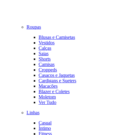
Roupas
Blusas e Camisetas
Vestidos
Calças
Saias
Shorts
Camisas
Croppeds
Casacos e Jaquetas
Cardigans e Sueters
Macacões
Blazer e Coletes
Moletom
Ver Tudo
Linhas
Casual
Íntimo
Fitness