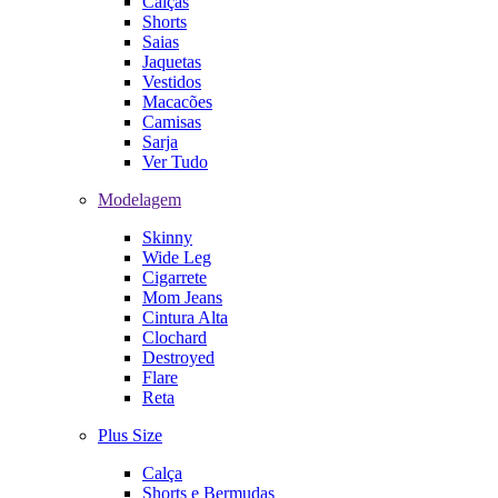
Calças
Shorts
Saias
Jaquetas
Vestidos
Macacões
Camisas
Sarja
Ver Tudo
Modelagem
Skinny
Wide Leg
Cigarrete
Mom Jeans
Cintura Alta
Clochard
Destroyed
Flare
Reta
Plus Size
Calça
Shorts e Bermudas