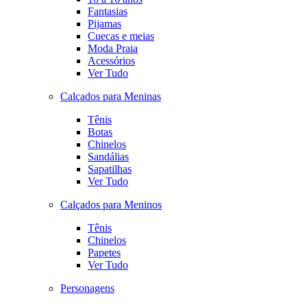
Fantasias
Pijamas
Cuecas e meias
Moda Praia
Acessórios
Ver Tudo
Calçados para Meninas
Tênis
Botas
Chinelos
Sandálias
Sapatilhas
Ver Tudo
Calçados para Meninos
Tênis
Chinelos
Papetes
Ver Tudo
Personagens