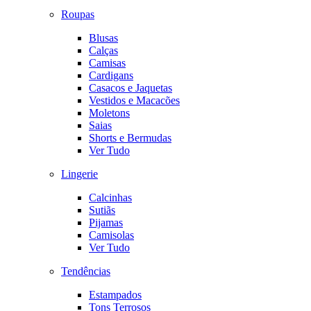
Roupas
Blusas
Calças
Camisas
Cardigans
Casacos e Jaquetas
Vestidos e Macacões
Moletons
Saias
Shorts e Bermudas
Ver Tudo
Lingerie
Calcinhas
Sutiãs
Pijamas
Camisolas
Ver Tudo
Tendências
Estampados
Tons Terrosos