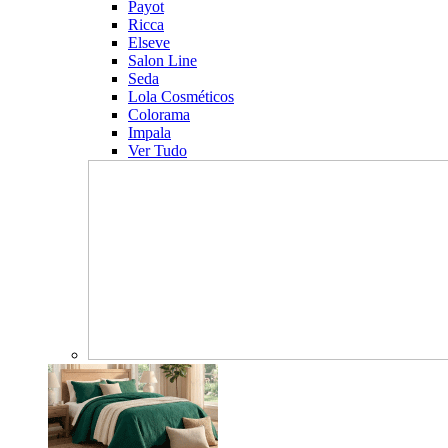
Payot
Ricca
Elseve
Salon Line
Seda
Lola Cosméticos
Colorama
Impala
Ver Tudo