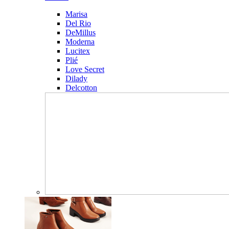
Marisa
Del Rio
DeMillus
Moderna
Lucitex
Plié
Love Secret
Dilady
Delcotton