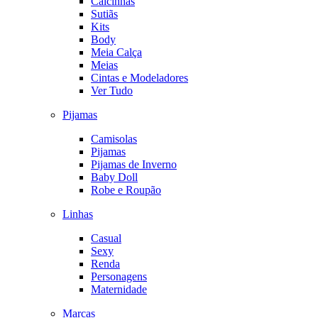
Calcinhas
Sutiãs
Kits
Body
Meia Calça
Meias
Cintas e Modeladores
Ver Tudo
Pijamas
Camisolas
Pijamas
Pijamas de Inverno
Baby Doll
Robe e Roupão
Linhas
Casual
Sexy
Renda
Personagens
Maternidade
Marcas