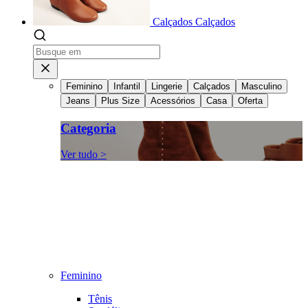
Calçados
Calçados
Feminino
Infantil
Lingerie
Calçados
Masculino
Jeans
Plus Size
Acessórios
Casa
Oferta
Categoria
Ver tudo >
Feminino
Tênis