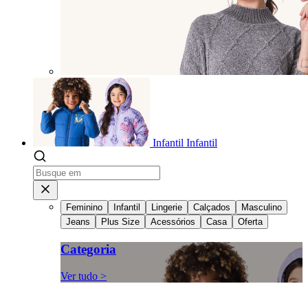
Infantil
Infantil
Feminino
Infantil
Lingerie
Calçados
Masculino
Jeans
Plus Size
Acessórios
Casa
Oferta
Categoria
Ver tudo >