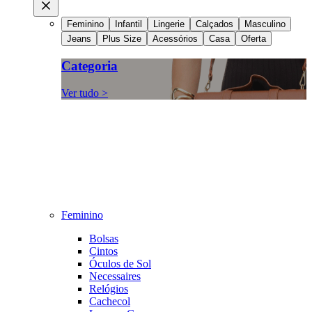
Feminino
Infantil
Lingerie
Calçados
Masculino
Jeans
Plus Size
Acessórios
Casa
Oferta
Categoria
Ver tudo >
Feminino
Bolsas
Cintos
Óculos de Sol
Necessaires
Relógios
Cachecol