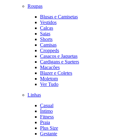
Roupas
Blusas e Camisetas
Vestidos
Calças
Saias
Shorts
Camisas
Croppeds
Casacos e Jaquetas
Cardigans e Sueters
Macacões
Blazer e Coletes
Moletom
Ver Tudo
Linhas
Casual
Íntimo
Fitness
Praia
Plus Size
Gestante