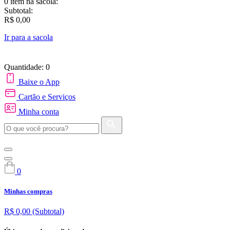
0 item
na sacola:
Subtotal:
R$ 0,00
Ir para a sacola
Quantidade: 0
Baixe o App
Cartão e Serviços
Minha conta
0
Minhas compras
R$ 0,00
(Subtotal)