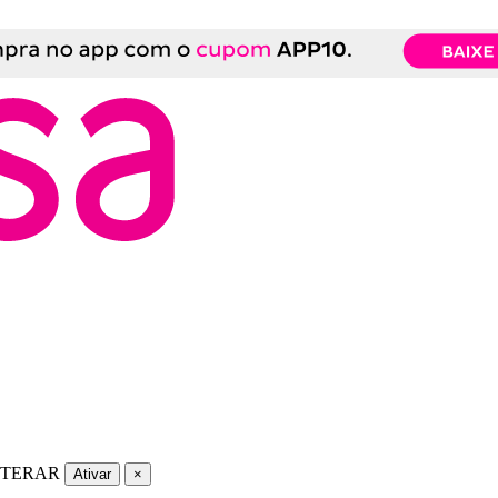
LTERAR
Ativar
×