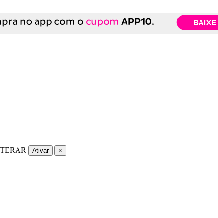
LTERAR
Ativar
×