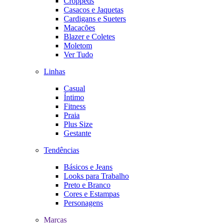
Croppeds
Casacos e Jaquetas
Cardigans e Sueters
Macacões
Blazer e Coletes
Moletom
Ver Tudo
Linhas
Casual
Íntimo
Fitness
Praia
Plus Size
Gestante
Tendências
Básicos e Jeans
Looks para Trabalho
Preto e Branco
Cores e Estampas
Personagens
Marcas