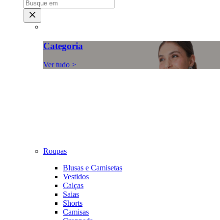
Categoria
Ver tudo >
Roupas
Blusas e Camisetas
Vestidos
Calças
Saias
Shorts
Camisas