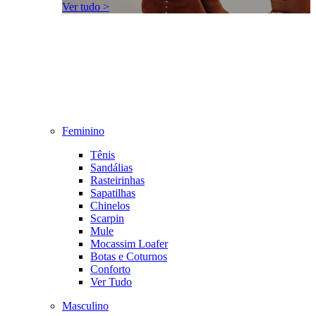
Ver tudo >
Feminino
Tênis
Sandálias
Rasteirinhas
Sapatilhas
Chinelos
Scarpin
Mule
Mocassim Loafer
Botas e Coturnos
Conforto
Ver Tudo
Masculino