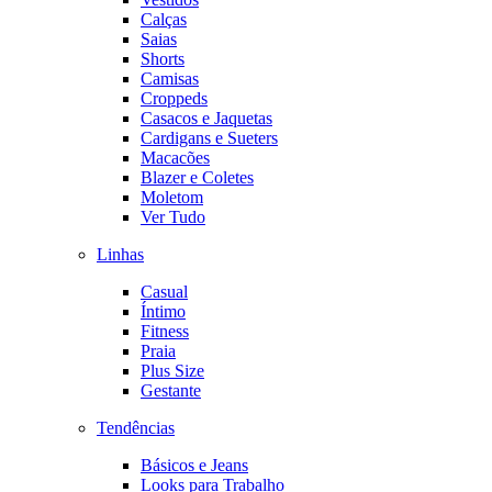
Calças
Saias
Shorts
Camisas
Croppeds
Casacos e Jaquetas
Cardigans e Sueters
Macacões
Blazer e Coletes
Moletom
Ver Tudo
Linhas
Casual
Íntimo
Fitness
Praia
Plus Size
Gestante
Tendências
Básicos e Jeans
Looks para Trabalho