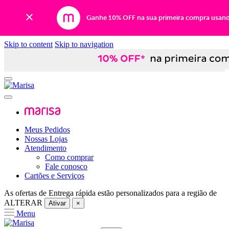
Ganhe 10% OFF na sua primeira compra usan
Skip to content
Skip to navigation
Meus Pedidos
Nossas Lojas
Atendimento
Como comprar
Fale conosco
Cartões e Serviços
As ofertas de
Entrega rápida
estão personalizados para a região de
ALTERAR
Ativar
×
Menu