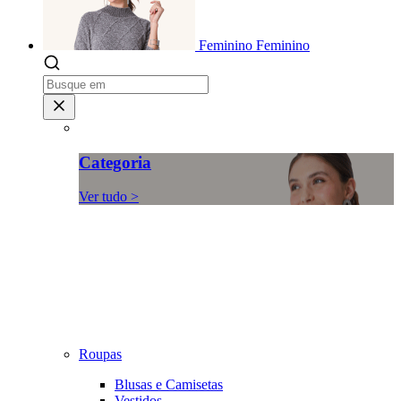
Feminino
Feminino
Categoria
Ver tudo >
Roupas
Blusas e Camisetas
Vestidos