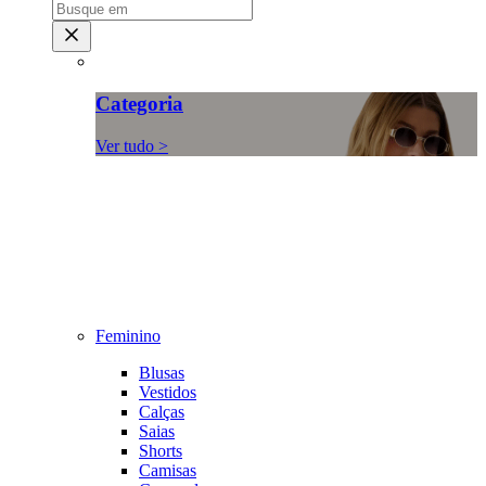
Categoria
Ver tudo >
Feminino
Blusas
Vestidos
Calças
Saias
Shorts
Camisas