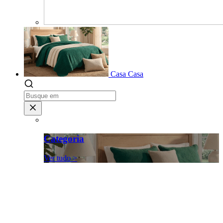
Casa
Casa
Categoria
Ver tudo >