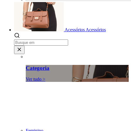
Acessórios
Acessórios
Categoria
Ver tudo >
Feminino