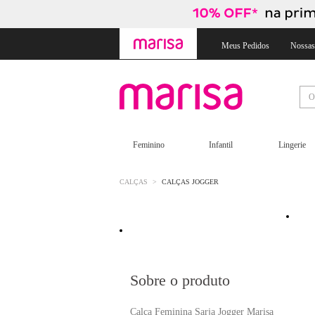
Skip
Skip
to
to
content
navigation
Meus Pedidos
Nossas
Feminino
Infantil
Lingerie
CALÇAS
CALÇAS JOGGER
Sobre o produto
Calça Feminina Sarja Jogger Marisa