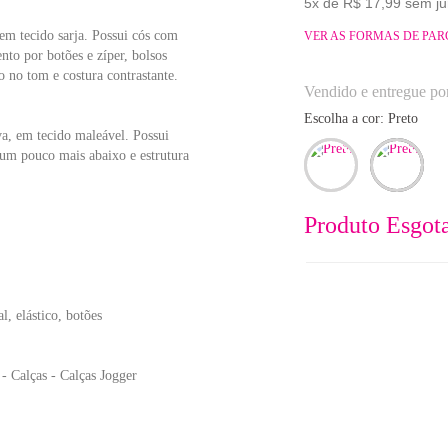
5x de R$ 17,99 sem ju
em tecido sarja. Possui cós com
VER AS FORMAS DE PA
nto por botões e zíper, bolsos
o no tom e costura contrastante.
Vendido e entregue po
Escolha a cor:
preto
a, em tecido maleável. Possui
o um pouco mais abaixo e estrutura
Produto Esgot
l, elástico, botões
 Calças - Calças Jogger