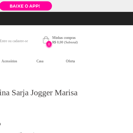
Minhas compras
Entre ou cadastre-se
R$ 0,00
(Subtotal)
0
Acessórios
Casa
Oferta
na Sarja Jogger Marisa
5