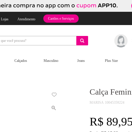
Cartões e Serviços
 Lojas
Atendimento
Calçados
Masculino
Jeans
Plus Size
Calça Femini
MARISA
10045359224
R$ 89,9