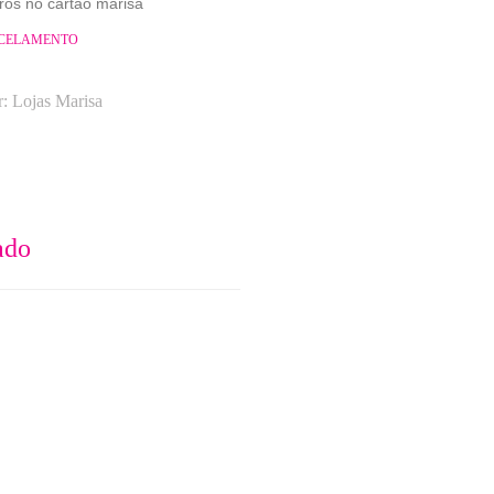
ros no cartão marisa
RCELAMENTO
r:
Lojas Marisa
ado