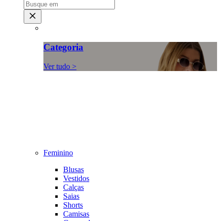
Categoria
Ver tudo >
Feminino
Blusas
Vestidos
Calças
Saias
Shorts
Camisas