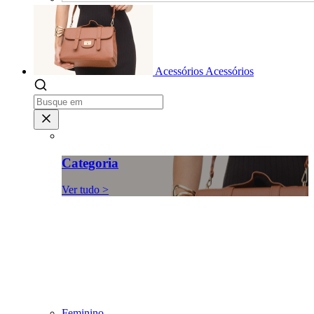
Acessórios
Acessórios
Categoria
Ver tudo >
Feminino