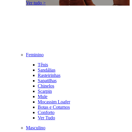
Ver tudo >
Feminino
Tênis
Sandálias
Rasteirinhas
Sapatilhas
Chinelos
Scarpin
Mule
Mocassim Loafer
Botas e Coturnos
Conforto
Ver Tudo
Masculino