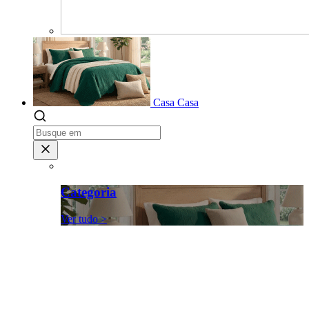
Casa
Casa
Categoria
Ver tudo >