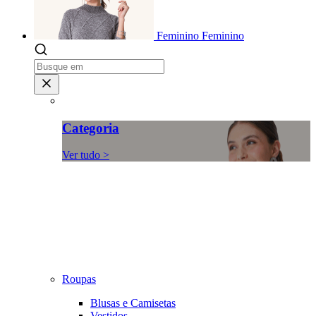
Feminino
Feminino
Categoria
Ver tudo >
Roupas
Blusas e Camisetas
Vestidos