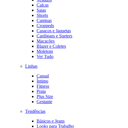
Calças
Saias
Shorts
Camisas
Croppeds
Casacos e Jaquetas
Cardigans e Sueters
Macacões
Blazer e Coletes
Moletom
Ver Tudo
Linhas
Casual
Íntimo
Fitness
Praia
Plus Size
Gestante
Tendências
Básicos e Jeans
Looks para Trabalho