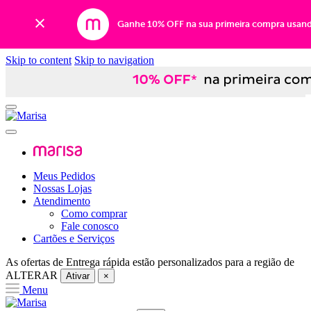
Ganhe 10% OFF na sua primeira compra usan
Skip to content
Skip to navigation
Meus Pedidos
Nossas Lojas
Atendimento
Como comprar
Fale conosco
Cartões e Serviços
As ofertas de
Entrega rápida
estão personalizados para a região de
ALTERAR
Ativar
×
Menu