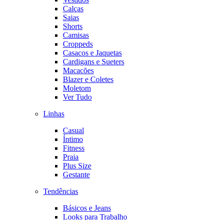
Calças
Saias
Shorts
Camisas
Croppeds
Casacos e Jaquetas
Cardigans e Sueters
Macacões
Blazer e Coletes
Moletom
Ver Tudo
Linhas
Casual
Íntimo
Fitness
Praia
Plus Size
Gestante
Tendências
Básicos e Jeans
Looks para Trabalho