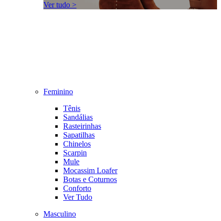
Ver tudo >
Feminino
Tênis
Sandálias
Rasteirinhas
Sapatilhas
Chinelos
Scarpin
Mule
Mocassim Loafer
Botas e Coturnos
Conforto
Ver Tudo
Masculino