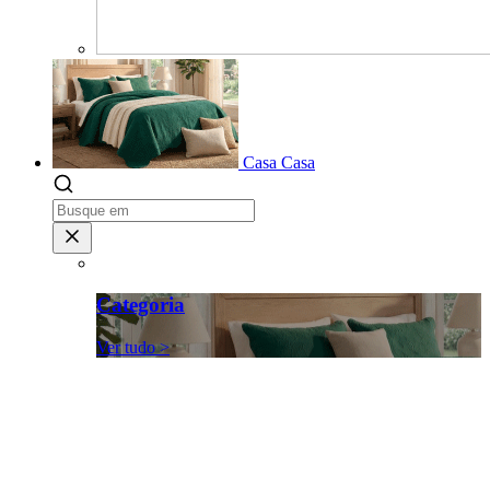
Casa
Casa
Categoria
Ver tudo >