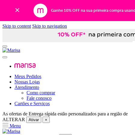
Ganhe 10% OFF na sua primeira compra usan
Skip to content
Skip to navigation
Meus Pedidos
Nossas Lojas
Atendimento
Como comprar
Fale conosco
Cartões e Serviços
As ofertas de
Entrega rápida
estão personalizados para a região de
ALTERAR
Ativar
×
Menu