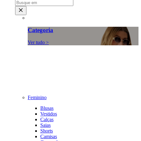
Categoria
Ver tudo >
Feminino
Blusas
Vestidos
Calças
Saias
Shorts
Camisas