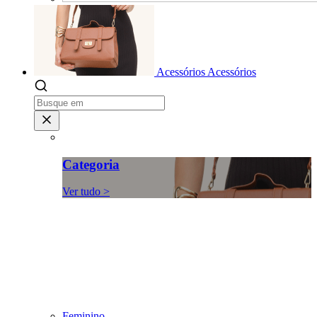
Acessórios
Acessórios
Categoria
Ver tudo >
Feminino