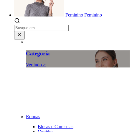
Feminino
Feminino
Categoria
Ver tudo >
Roupas
Blusas e Camisetas
Vestidos