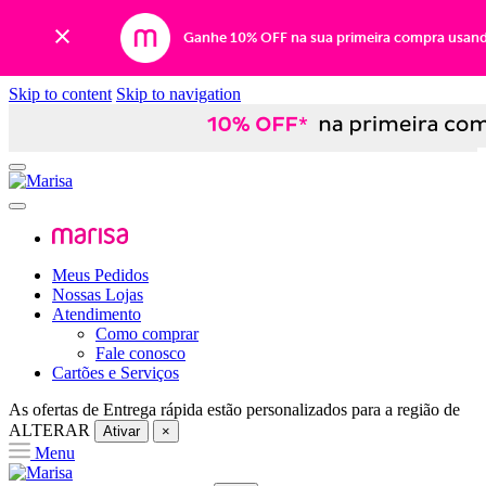
Ganhe 10% OFF na sua primeira compra usan
Skip to content
Skip to navigation
Meus Pedidos
Nossas Lojas
Atendimento
Como comprar
Fale conosco
Cartões e Serviços
As ofertas de
Entrega rápida
estão personalizados para a região de
ALTERAR
Ativar
×
Menu