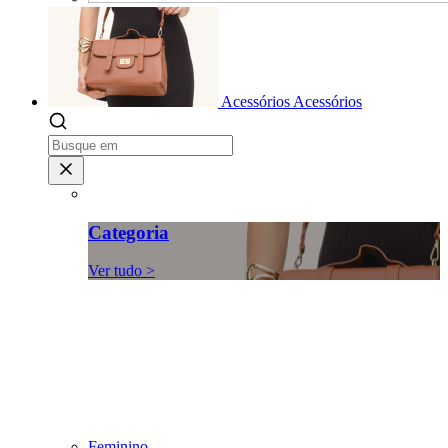
Acessórios
Acessórios
Categoria
Ver tudo >
Feminino