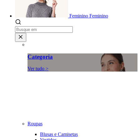
Feminino
Feminino
Categoria
Ver tudo >
Roupas
Blusas e Camisetas
Vestidos