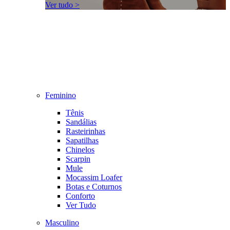
Ver tudo >
Feminino
Tênis
Sandálias
Rasteirinhas
Sapatilhas
Chinelos
Scarpin
Mule
Mocassim Loafer
Botas e Coturnos
Conforto
Ver Tudo
Masculino