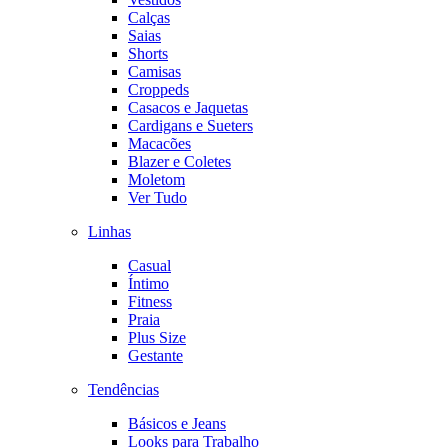
Calças
Saias
Shorts
Camisas
Croppeds
Casacos e Jaquetas
Cardigans e Sueters
Macacões
Blazer e Coletes
Moletom
Ver Tudo
Linhas
Casual
Íntimo
Fitness
Praia
Plus Size
Gestante
Tendências
Básicos e Jeans
Looks para Trabalho