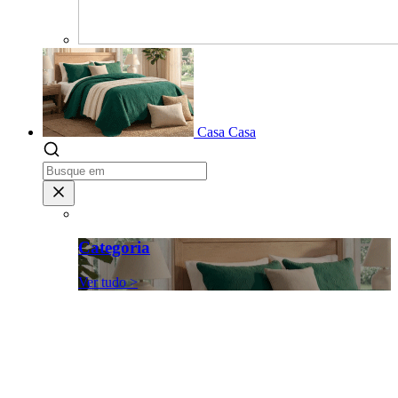
Casa
Casa
Categoria
Ver tudo >