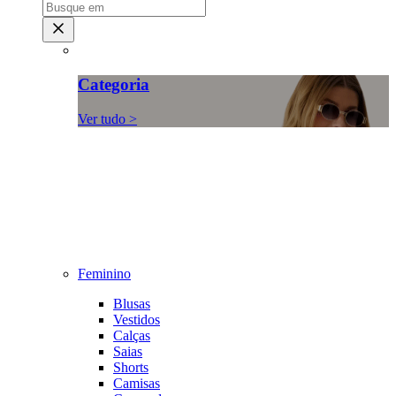
Categoria
Ver tudo >
Feminino
Blusas
Vestidos
Calças
Saias
Shorts
Camisas