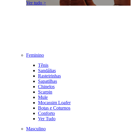
Ver tudo >
Feminino
Tênis
Sandálias
Rasteirinhas
Sapatilhas
Chinelos
Scarpin
Mule
Mocassim Loafer
Botas e Coturnos
Conforto
Ver Tudo
Masculino