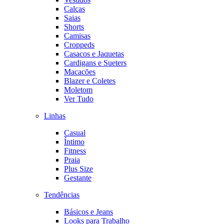
Calças
Saias
Shorts
Camisas
Croppeds
Casacos e Jaquetas
Cardigans e Sueters
Macacões
Blazer e Coletes
Moletom
Ver Tudo
Linhas
Casual
Íntimo
Fitness
Praia
Plus Size
Gestante
Tendências
Básicos e Jeans
Looks para Trabalho