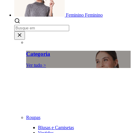
Feminino
Feminino
Categoria
Ver tudo >
Roupas
Blusas e Camisetas
Vestidos