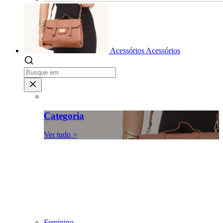
Acessórios
Acessórios
Categoria
Ver tudo >
Feminino