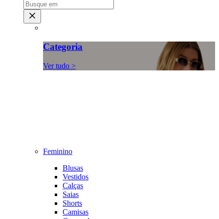
Categoria
Ver tudo >
Feminino
Blusas
Vestidos
Calças
Saias
Shorts
Camisas