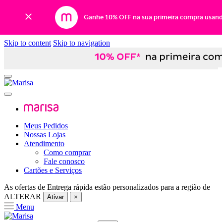
Ganhe 10% OFF na sua primeira compra usan
Skip to content
Skip to navigation
Meus Pedidos
Nossas Lojas
Atendimento
Como comprar
Fale conosco
Cartões e Serviços
As ofertas de
Entrega rápida
estão personalizados para a região de
ALTERAR
Ativar
×
Menu