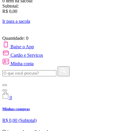
0 item
na sacola:
Subtotal:
R$ 0,00
Ir para a sacola
Quantidade: 0
Baixe o App
Cartão e Serviços
Minha conta
0
Minhas compras
R$ 0,00
(Subtotal)