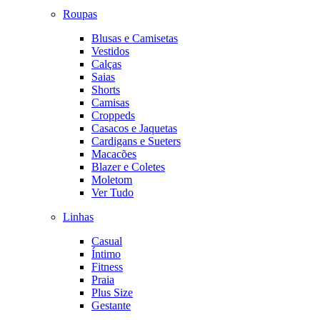
Roupas
Blusas e Camisetas
Vestidos
Calças
Saias
Shorts
Camisas
Croppeds
Casacos e Jaquetas
Cardigans e Sueters
Macacões
Blazer e Coletes
Moletom
Ver Tudo
Linhas
Casual
Íntimo
Fitness
Praia
Plus Size
Gestante