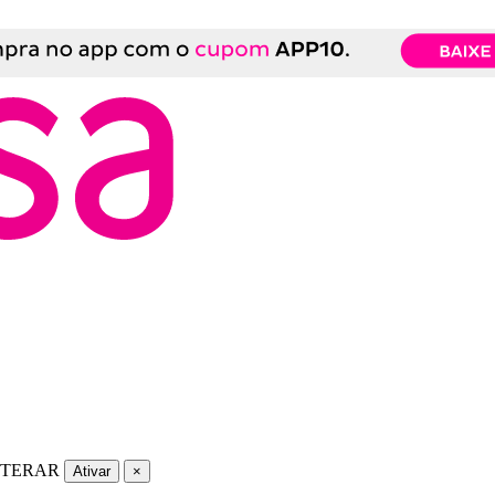
LTERAR
Ativar
×