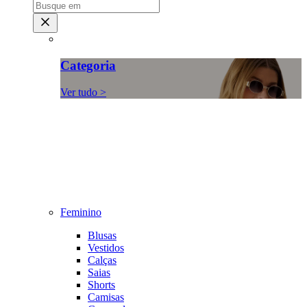
Categoria
Ver tudo >
Feminino
Blusas
Vestidos
Calças
Saias
Shorts
Camisas