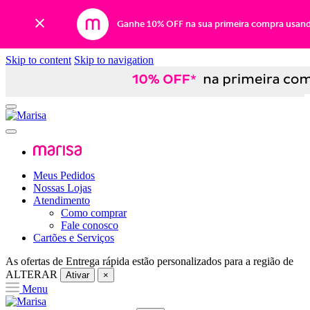
Ganhe 10% OFF na sua primeira compra usan
Skip to content
Skip to navigation
Meus Pedidos
Nossas Lojas
Atendimento
Como comprar
Fale conosco
Cartões e Serviços
As ofertas de
Entrega rápida
estão personalizados para a região de
ALTERAR
Ativar
×
Menu