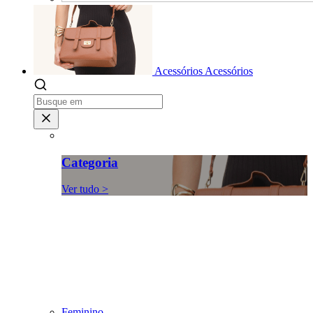
Acessórios
Acessórios
Categoria
Ver tudo >
Feminino