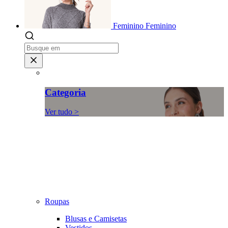
Feminino
Feminino
Categoria
Ver tudo >
Roupas
Blusas e Camisetas
Vestidos