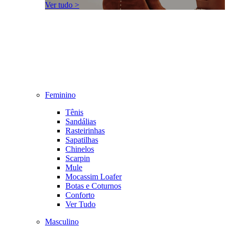
Ver tudo >
Feminino
Tênis
Sandálias
Rasteirinhas
Sapatilhas
Chinelos
Scarpin
Mule
Mocassim Loafer
Botas e Coturnos
Conforto
Ver Tudo
Masculino