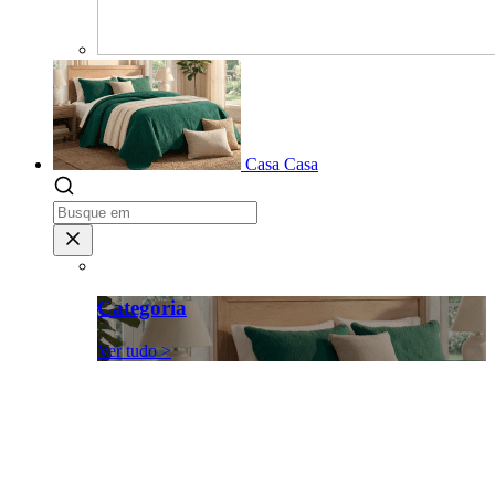
Casa
Casa
Categoria
Ver tudo >