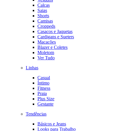
Calças
Saias
Shorts
Camisas
Croppeds
Casacos e Jaquetas
Cardigans e Sueters
Macacões
Blazer e Coletes
Moletom
Ver Tudo
Linhas
Casual
Íntimo
Fitness
Praia
Plus Size
Gestante
Tendências
Básicos e Jeans
Looks para Trabalho