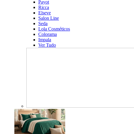
Payot
Ricca
Elseve
Salon Line
Seda
Lola Cosméticos
Colorama
Impala
Ver Tudo