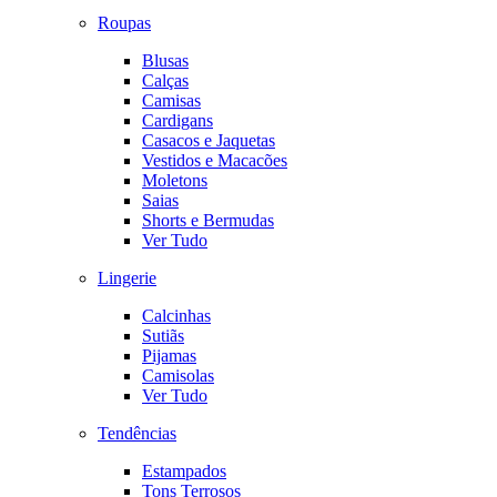
Roupas
Blusas
Calças
Camisas
Cardigans
Casacos e Jaquetas
Vestidos e Macacões
Moletons
Saias
Shorts e Bermudas
Ver Tudo
Lingerie
Calcinhas
Sutiãs
Pijamas
Camisolas
Ver Tudo
Tendências
Estampados
Tons Terrosos