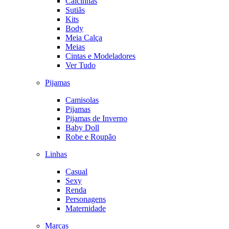
Calcinhas
Sutiãs
Kits
Body
Meia Calça
Meias
Cintas e Modeladores
Ver Tudo
Pijamas
Camisolas
Pijamas
Pijamas de Inverno
Baby Doll
Robe e Roupão
Linhas
Casual
Sexy
Renda
Personagens
Maternidade
Marcas