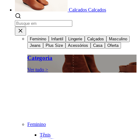
Calçados
Calçados
Feminino
Infantil
Lingerie
Calçados
Masculino
Jeans
Plus Size
Acessórios
Casa
Oferta
Categoria
Ver tudo >
Feminino
Tênis