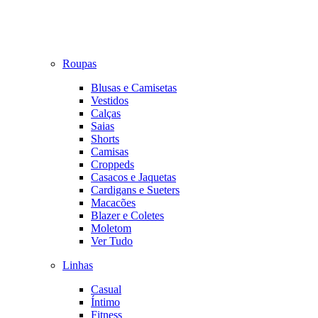
Roupas
Blusas e Camisetas
Vestidos
Calças
Saias
Shorts
Camisas
Croppeds
Casacos e Jaquetas
Cardigans e Sueters
Macacões
Blazer e Coletes
Moletom
Ver Tudo
Linhas
Casual
Íntimo
Fitness