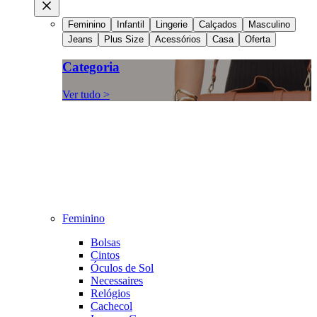
Feminino
Infantil
Lingerie
Calçados
Masculino
Jeans
Plus Size
Acessórios
Casa
Oferta
Categoria
Ver tudo >
Feminino
Bolsas
Cintos
Óculos de Sol
Necessaires
Relógios
Cachecol