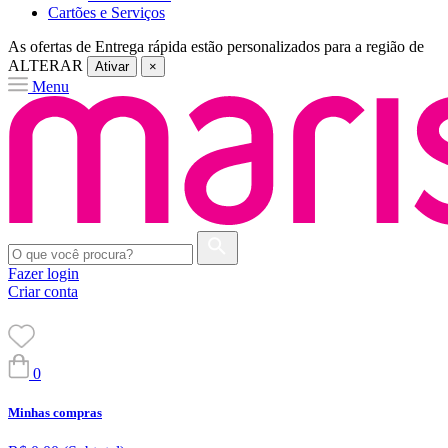
Cartões e Serviços
As ofertas de
Entrega rápida
estão personalizados para a região de
ALTERAR
Ativar
×
Menu
Fazer login
Criar conta
0
Minhas compras