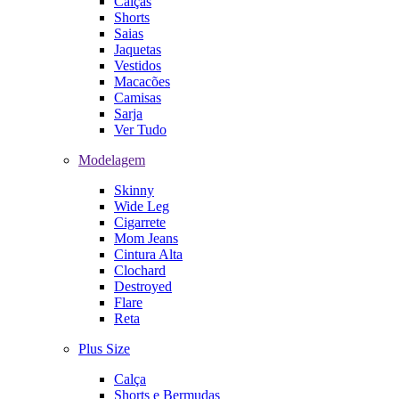
Calças
Shorts
Saias
Jaquetas
Vestidos
Macacões
Camisas
Sarja
Ver Tudo
Modelagem
Skinny
Wide Leg
Cigarrete
Mom Jeans
Cintura Alta
Clochard
Destroyed
Flare
Reta
Plus Size
Calça
Shorts e Bermudas