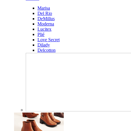
Marisa
Del Rio
DeMillus
Moderna
Lucitex
Plié
Love Secret
Dilady
Delcotton