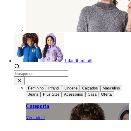
Infantil
Infantil
Feminino
Infantil
Lingerie
Calçados
Masculino
Jeans
Plus Size
Acessórios
Casa
Oferta
Categoria
Ver tudo >