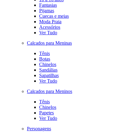
Fantasias
Pijamas
Cuecas e meias
Moda Praia
Acessórios
Ver Tudo
Calçados para Meninas
Tênis
Botas
Chinelos
Sandálias
Sapatilhas
Ver Tudo
Calçados para Meninos
Tênis
Chinelos
Papetes
Ver Tudo
Personagens