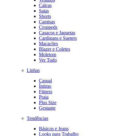
Calças
Saias
Shorts
Camisas
Croppeds
Casacos e Jaquetas
Cardigans e Sueters
Macacões
Blazer e Coletes
Moletom
Ver Tudo
Linhas
Casual
Íntimo
Fitness
Praia
Plus Size
Gestante
Tendências
Básicos e Jeans
Looks para Trabalho