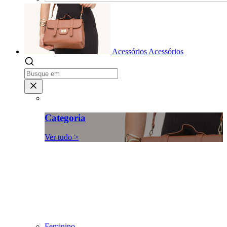
Acessórios
Acessórios
Categoria
Ver tudo >
Feminino