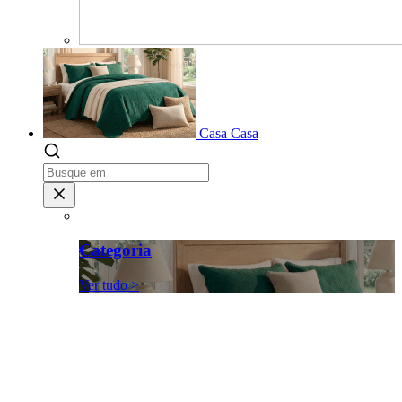
Casa
Casa
Categoria
Ver tudo >