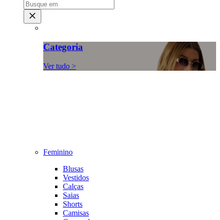
Categoria
Ver tudo >
Feminino
Blusas
Vestidos
Calças
Saias
Shorts
Camisas