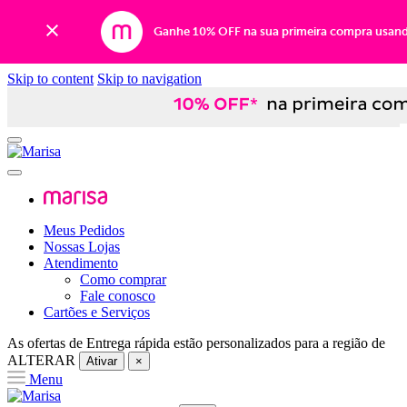
Ganhe 10% OFF na sua primeira compra usan
Skip to content
Skip to navigation
Meus Pedidos
Nossas Lojas
Atendimento
Como comprar
Fale conosco
Cartões e Serviços
As ofertas de
Entrega rápida
estão personalizados para a região de
ALTERAR
Ativar
×
Menu