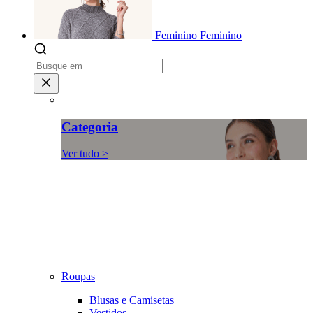
Feminino
Feminino
Categoria
Ver tudo >
Roupas
Blusas e Camisetas
Vestidos