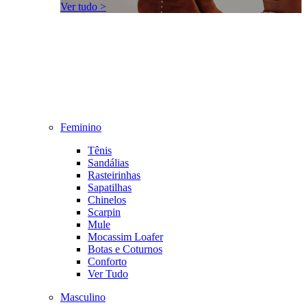
Ver tudo >
Feminino
Tênis
Sandálias
Rasteirinhas
Sapatilhas
Chinelos
Scarpin
Mule
Mocassim Loafer
Botas e Coturnos
Conforto
Ver Tudo
Masculino