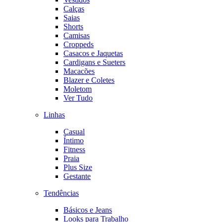
Calças
Saias
Shorts
Camisas
Croppeds
Casacos e Jaquetas
Cardigans e Sueters
Macacões
Blazer e Coletes
Moletom
Ver Tudo
Linhas
Casual
Íntimo
Fitness
Praia
Plus Size
Gestante
Tendências
Básicos e Jeans
Looks para Trabalho