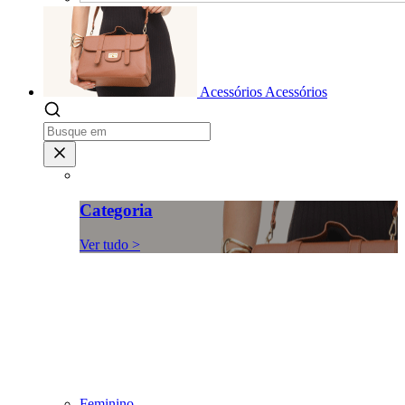
Acessórios
Acessórios
Categoria
Ver tudo >
Feminino