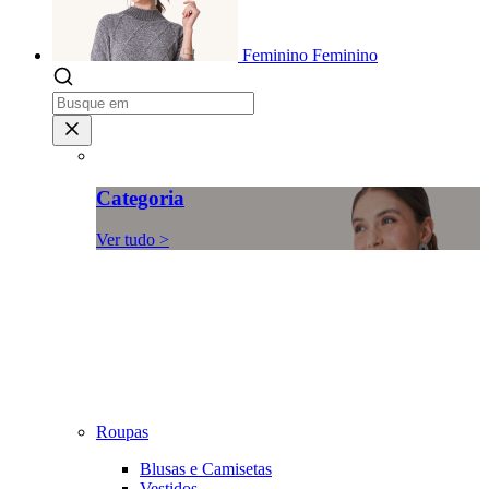
Feminino
Feminino
Categoria
Ver tudo >
Roupas
Blusas e Camisetas
Vestidos