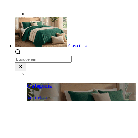
Casa
Casa
Categoria
Ver tudo >