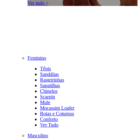
Ver tudo >
Feminino
Tênis
Sandálias
Rasteirinhas
Sapatilhas
Chinelos
Scarpin
Mule
Mocassim Loafer
Botas e Coturnos
Conforto
Ver Tudo
Masculino