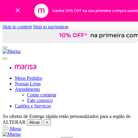
Ganhe 10% OFF na sua primeira compra usan
Skip to content
Skip to navigation
Meus Pedidos
Nossas Lojas
Atendimento
Como comprar
Fale conosco
Cartões e Serviços
As ofertas de
Entrega rápida
estão personalizados para a região de
ALTERAR
Ativar
×
Menu