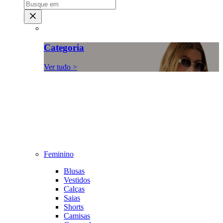
Categoria
Ver tudo >
Feminino
Blusas
Vestidos
Calças
Saias
Shorts
Camisas