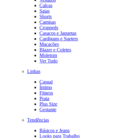
Calças
Saias
Shorts
Camisas
Croppeds
Casacos e Jaquetas
Cardigans e Sueters
Macacões
Blazer e Coletes
Moletom
Ver Tudo
Linhas
Casual
Íntimo
Fitness
Praia
Plus Size
Gestante
Tendências
Básicos e Jeans
Looks para Trabalho