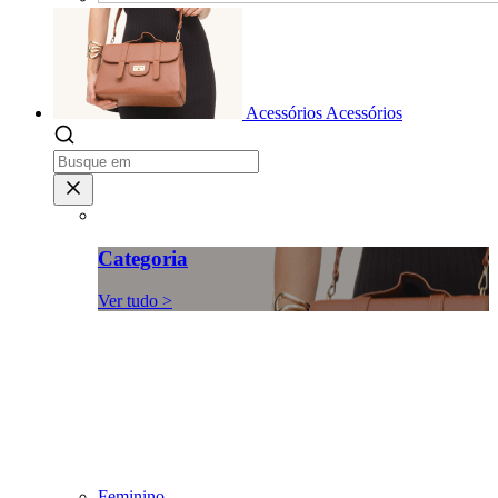
Acessórios
Acessórios
Categoria
Ver tudo >
Feminino