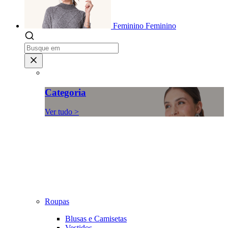
Feminino
Feminino
Categoria
Ver tudo >
Roupas
Blusas e Camisetas
Vestidos