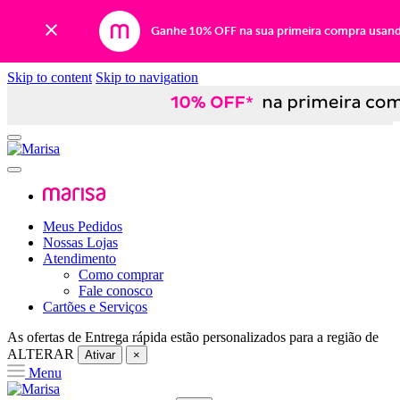
Ganhe 10% OFF na sua primeira compra usan
Skip to content
Skip to navigation
Meus Pedidos
Nossas Lojas
Atendimento
Como comprar
Fale conosco
Cartões e Serviços
As ofertas de
Entrega rápida
estão personalizados para a região de
ALTERAR
Ativar
×
Menu