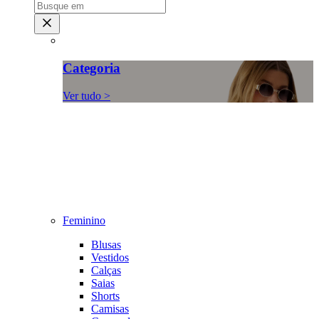
Categoria
Ver tudo >
Feminino
Blusas
Vestidos
Calças
Saias
Shorts
Camisas