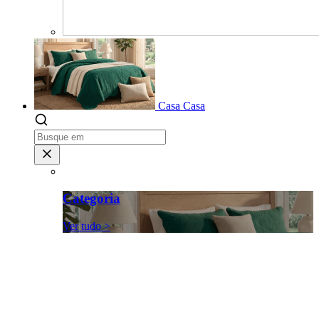
Casa
Casa
Categoria
Ver tudo >