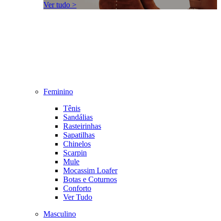
Ver tudo >
Feminino
Tênis
Sandálias
Rasteirinhas
Sapatilhas
Chinelos
Scarpin
Mule
Mocassim Loafer
Botas e Coturnos
Conforto
Ver Tudo
Masculino