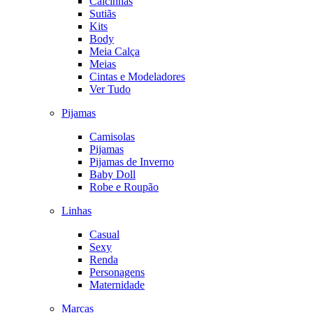
Calcinhas
Sutiãs
Kits
Body
Meia Calça
Meias
Cintas e Modeladores
Ver Tudo
Pijamas
Camisolas
Pijamas
Pijamas de Inverno
Baby Doll
Robe e Roupão
Linhas
Casual
Sexy
Renda
Personagens
Maternidade
Marcas