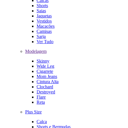
Calças
Shorts
Saias
Jaquetas
Vestidos
Macacões
Camisas
Sarja
Ver Tudo
Modelagem
Skinny
Wide Leg
Cigarrete
Mom Jeans
Cintura Alta
Clochard
Destroyed
Flare
Reta
Plus Size
Calça
Shorts e Bermudas