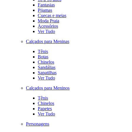
Fantasias
Pijamas
Cuecas e meias
Moda Praia
Acessórios
Ver Tudo
Calçados para Meninas
Tênis
Botas
Chinelos
Sandálias
Sapatilhas
Ver Tudo
Calçados para Meninos
Tênis
Chinelos
Papetes
Ver Tudo
Personagens