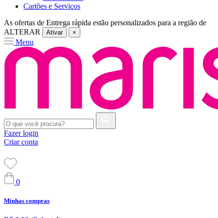
Cartões e Serviços
As ofertas de
Entrega rápida
estão personalizados para a região de
ALTERAR
Ativar
×
Menu
Fazer login
Criar conta
0
Minhas compras