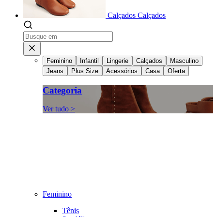
Calçados
Calçados
Feminino
Infantil
Lingerie
Calçados
Masculino
Jeans
Plus Size
Acessórios
Casa
Oferta
Categoria
Ver tudo >
Feminino
Tênis