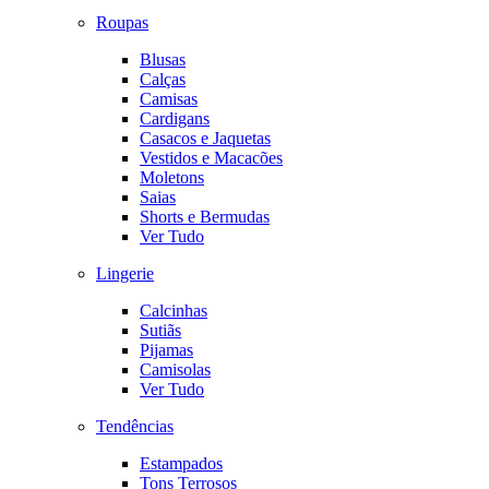
Roupas
Blusas
Calças
Camisas
Cardigans
Casacos e Jaquetas
Vestidos e Macacões
Moletons
Saias
Shorts e Bermudas
Ver Tudo
Lingerie
Calcinhas
Sutiãs
Pijamas
Camisolas
Ver Tudo
Tendências
Estampados
Tons Terrosos