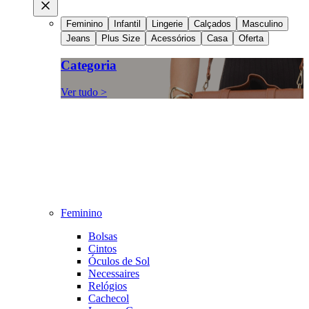
Feminino
Infantil
Lingerie
Calçados
Masculino
Jeans
Plus Size
Acessórios
Casa
Oferta
Categoria
Ver tudo >
Feminino
Bolsas
Cintos
Óculos de Sol
Necessaires
Relógios
Cachecol