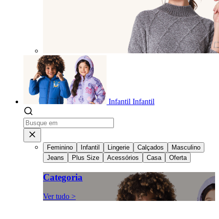
Infantil
Infantil
Feminino
Infantil
Lingerie
Calçados
Masculino
Jeans
Plus Size
Acessórios
Casa
Oferta
Categoria
Ver tudo >