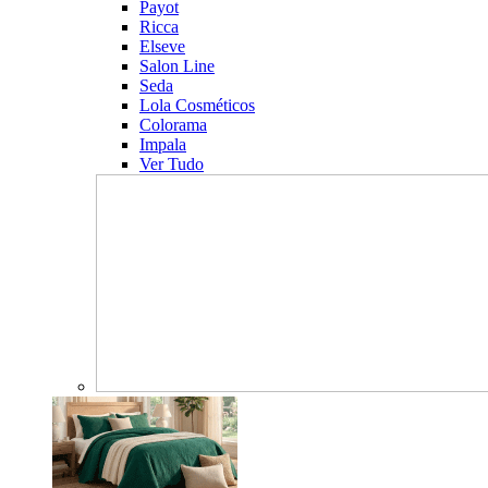
Payot
Ricca
Elseve
Salon Line
Seda
Lola Cosméticos
Colorama
Impala
Ver Tudo