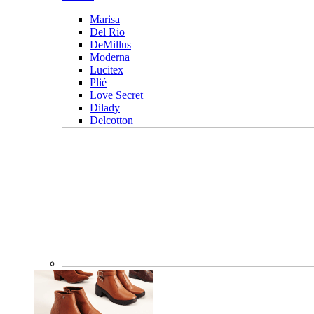
Marisa
Del Rio
DeMillus
Moderna
Lucitex
Plié
Love Secret
Dilady
Delcotton