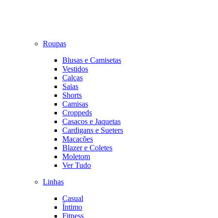
Roupas
Blusas e Camisetas
Vestidos
Calças
Saias
Shorts
Camisas
Croppeds
Casacos e Jaquetas
Cardigans e Sueters
Macacões
Blazer e Coletes
Moletom
Ver Tudo
Linhas
Casual
Íntimo
Fitness