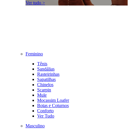
Ver tudo >
Feminino
Tênis
Sandálias
Rasteirinhas
Sapatilhas
Chinelos
Scarpin
Mule
Mocassim Loafer
Botas e Coturnos
Conforto
Ver Tudo
Masculino