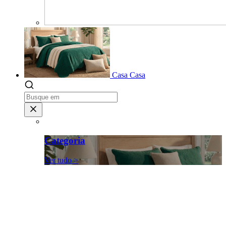
Casa
Casa
Categoria
Ver tudo >