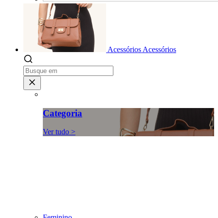
Acessórios
Acessórios
Categoria
Ver tudo >
Feminino