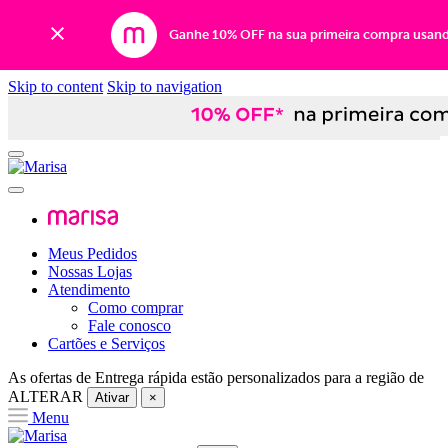
Ganhe 10% OFF na sua primeira compra usan
Skip to content
Skip to navigation
Meus Pedidos
Nossas Lojas
Atendimento
Como comprar
Fale conosco
Cartões e Serviços
As ofertas de
Entrega rápida
estão personalizados para a região de
ALTERAR
Ativar
×
Menu