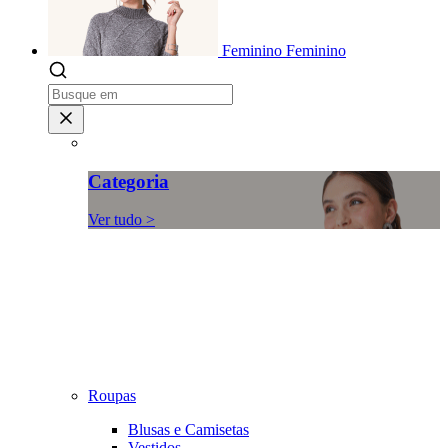
Feminino
Feminino
Categoria
Ver tudo >
Roupas
Blusas e Camisetas
Vestidos