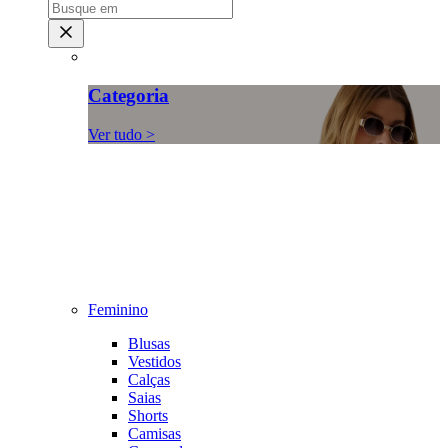
Categoria
Ver tudo >
Feminino
Blusas
Vestidos
Calças
Saias
Shorts
Camisas