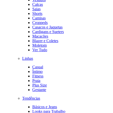
Calças
Saias
Shorts
Camisas
Croppeds
Casacos e Jaquetas
Cardigans e Sueters
Macacões
Blazer e Coletes
Moletom
Ver Tudo
Linhas
Casual
Íntimo
Fitness
Praia
Plus Size
Gestante
Tendências
Básicos e Jeans
Looks para Trabalho