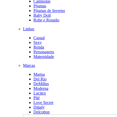
Camisolas
Pijamas
Pijamas de Inverno
Baby Doll
Robe e Roupão
Linhas
Casual
Sexy
Renda
Personagens
Maternidade
Marcas
Marisa
Del Rio
DeMillus
Moderna
Lucitex
Plié
Love Secret
Dilady
Delcotton