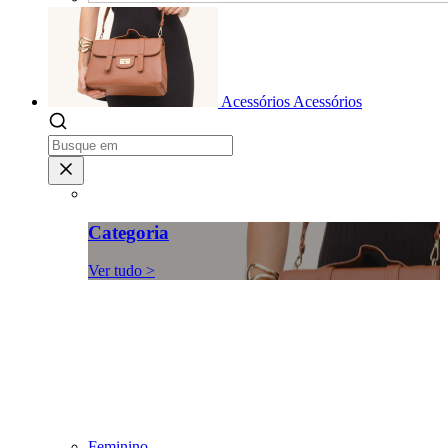
Acessórios
Acessórios
Categoria
Ver tudo >
Feminino