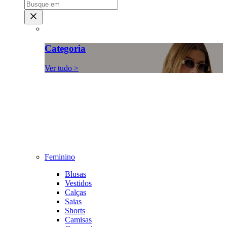
Categoria
Ver tudo >
Feminino
Blusas
Vestidos
Calças
Saias
Shorts
Camisas