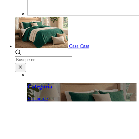
Casa
Casa
Categoria
Ver tudo >