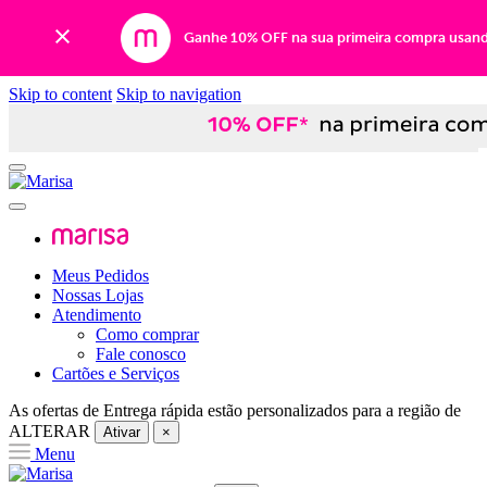
Ganhe 10% OFF na sua primeira compra usan
Skip to content
Skip to navigation
Meus Pedidos
Nossas Lojas
Atendimento
Como comprar
Fale conosco
Cartões e Serviços
As ofertas de
Entrega rápida
estão personalizados para a região de
ALTERAR
Ativar
×
Menu