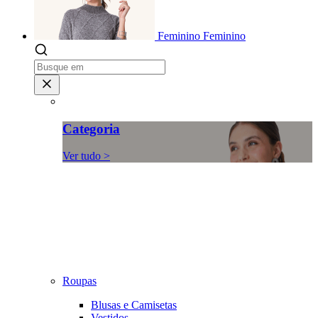
Feminino
Feminino
Categoria
Ver tudo >
Roupas
Blusas e Camisetas
Vestidos