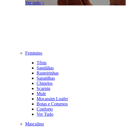
Ver tudo >
Feminino
Tênis
Sandálias
Rasteirinhas
Sapatilhas
Chinelos
Scarpin
Mule
Mocassim Loafer
Botas e Coturnos
Conforto
Ver Tudo
Masculino