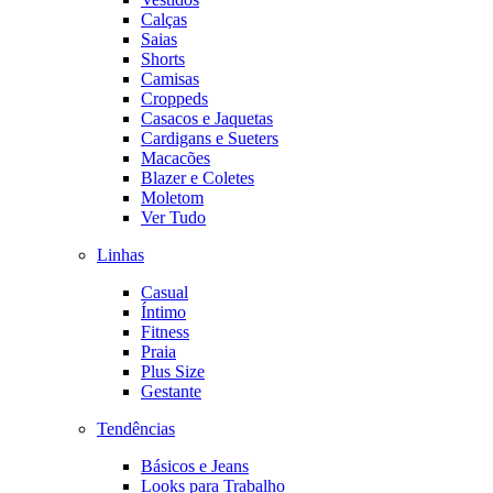
Calças
Saias
Shorts
Camisas
Croppeds
Casacos e Jaquetas
Cardigans e Sueters
Macacões
Blazer e Coletes
Moletom
Ver Tudo
Linhas
Casual
Íntimo
Fitness
Praia
Plus Size
Gestante
Tendências
Básicos e Jeans
Looks para Trabalho