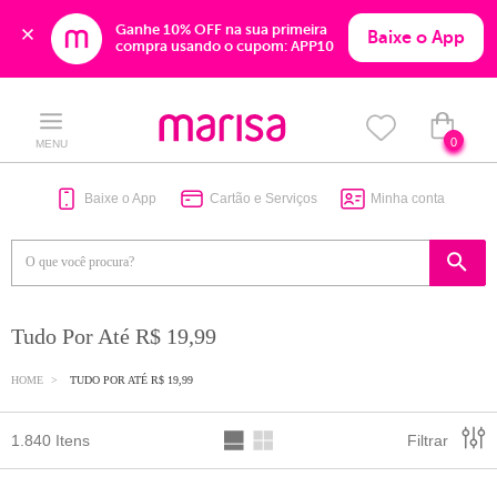
Ganhe 10% OFF na sua primeira 
Baixe o App
compra usando o cupom: APP10
Skip
Skip
to
to
content
navigation
0
MENU
Baixe o App
Cartão e Serviços
Minha conta
Tudo Por Até R$ 19,99
HOME
TUDO POR ATÉ R$ 19,99
1.840 Itens
Filtrar