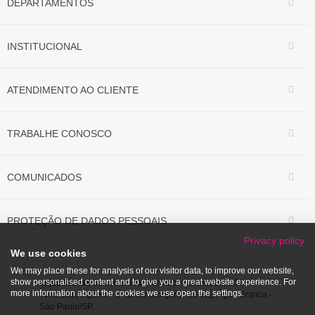
DEPARTAMENTOS
INSTITUCIONAL
ATENDIMENTO AO CLIENTE
TRABALHE CONOSCO
COMUNICADOS
PROTEÇÃO DE DADOS PESSOAIS
Privacy policy
We use cookies
We may place these for analysis of our visitor data, to improve our website,
show personalised content and to give you a great website experience. For
Lojas Marisa S/A.
Avenida Francisco Matarazzo, 1.500
more information about the cookies we use open the settings.
Torre Los Angeles - 2º andar (conjunto 21-22), Água Branca -
São Paulo/SP.