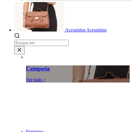
Acessórios
Acessórios
Categoria
Ver tudo >
Feminino