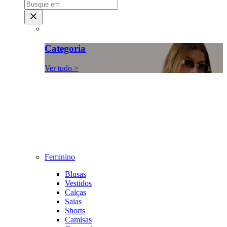
Categoria
Ver tudo >
Feminino
Blusas
Vestidos
Calças
Saias
Shorts
Camisas