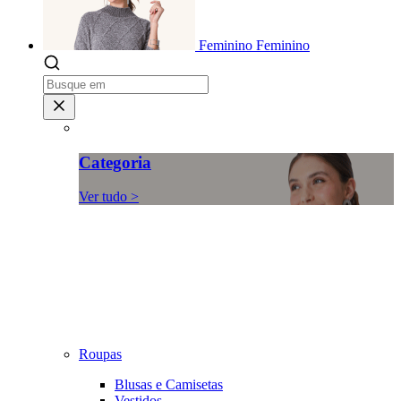
Feminino
Feminino
Categoria
Ver tudo >
Roupas
Blusas e Camisetas
Vestidos