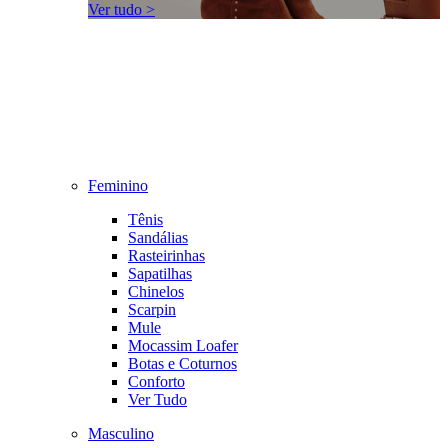
Ver tudo >
Feminino
Tênis
Sandálias
Rasteirinhas
Sapatilhas
Chinelos
Scarpin
Mule
Mocassim Loafer
Botas e Coturnos
Conforto
Ver Tudo
Masculino