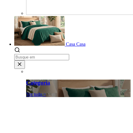
Casa
Casa
Categoria
Ver tudo >