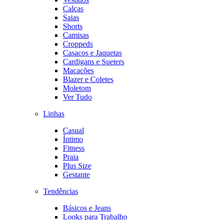
Calças
Saias
Shorts
Camisas
Croppeds
Casacos e Jaquetas
Cardigans e Sueters
Macacões
Blazer e Coletes
Moletom
Ver Tudo
Linhas
Casual
Íntimo
Fitness
Praia
Plus Size
Gestante
Tendências
Básicos e Jeans
Looks para Trabalho