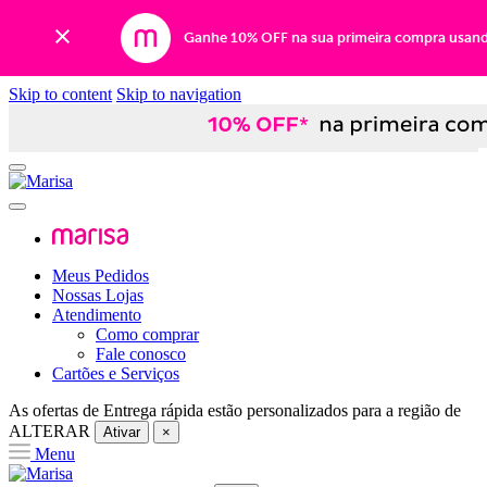
Ganhe 10% OFF na sua primeira compra usan
Skip to content
Skip to navigation
Meus Pedidos
Nossas Lojas
Atendimento
Como comprar
Fale conosco
Cartões e Serviços
As ofertas de
Entrega rápida
estão personalizados para a região de
ALTERAR
Ativar
×
Menu