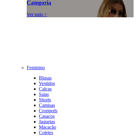
Categoria
Ver tudo >
Feminino
Blusas
Vestidos
Calças
Saias
Shorts
Camisas
Croppeds
Casacos
Jaquetas
Macacão
Coletes