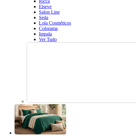
Ricca
Elseve
Salon Line
Seda
Lola Cosméticos
Colorama
Impala
Ver Tudo