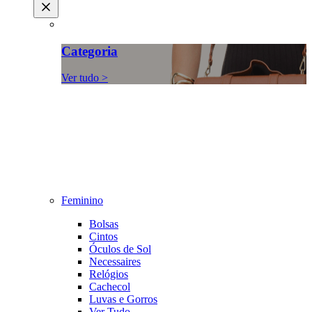
Categoria
Ver tudo >
Feminino
Bolsas
Cintos
Óculos de Sol
Necessaires
Relógios
Cachecol
Luvas e Gorros
Ver Tudo