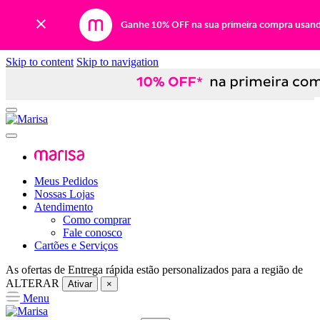
Ganhe 10% OFF na sua primeira compra usan
Skip to content
Skip to navigation
Meus Pedidos
Nossas Lojas
Atendimento
Como comprar
Fale conosco
Cartões e Serviços
As ofertas de
Entrega rápida
estão personalizados para a região de
ALTERAR
Ativar
×
Menu