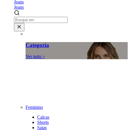
Jeans
Jeans
Categoria
Ver tudo >
Feminino
Calças
Shorts
Saias