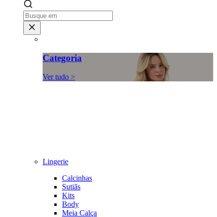
Categoria
Ver tudo >
Lingerie
Calcinhas
Sutiãs
Kits
Body
Meia Calça