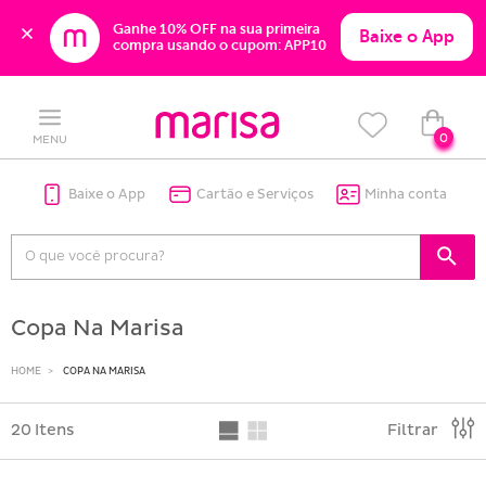
Ganhe 10% OFF na sua primeira 
Baixe o App
compra usando o cupom: APP10
Skip
Skip
to
to
content
navigation
0
MENU
Baixe o App
Cartão e Serviços
Minha conta
Copa Na Marisa
HOME
COPA NA MARISA
20 Itens
Filtrar