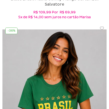
Salvatore
R$ 109,99
Por
R$ 69,99
5x
de
R$ 14,00
sem juros no cartão Marisa
-36%