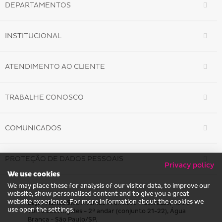
DEPARTAMENTOS
INSTITUCIONAL
ATENDIMENTO AO CLIENTE
TRABALHE CONOSCO
COMUNICADOS
PROTEÇÃO DE DADOS PESSOAIS
Privacy policy
We use cookies
We may place these for analysis of our visitor data, to improve our
website, show personalised content and to give you a great
website experience. For more information about the cookies we
Lojas Marisa S/A.
Avenida Francisco Matarazzo, 1.500
use open the settings.
Torre Los Angeles - 2º andar (conjunto 21-22), Água
Branca - São Paulo/SP.