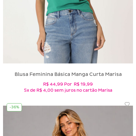
Blusa Feminina Básica Manga Curta Marisa
R$ 44,99
Por
R$ 19,99
5x
de
R$ 4,00
sem juros no cartão Marisa
-36%