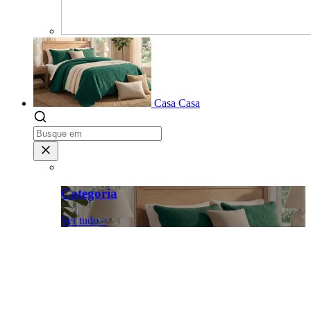
Casa
Casa
Categoria
Ver tudo >