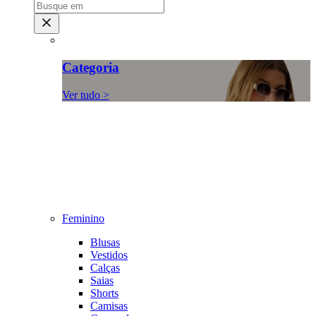
Categoria
Ver tudo >
Feminino
Blusas
Vestidos
Calças
Saias
Shorts
Camisas