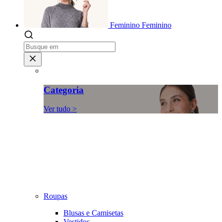
Feminino
Feminino
Categoria
Ver tudo >
Roupas
Blusas e Camisetas
Vestidos