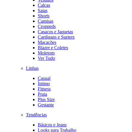
Calças
Saias
Shorts
Camisas
Croppeds
Casacos e Jaquetas
Cardigans e Sueters
Macacões
Blazer e Coletes
Moletom
Ver Tudo
Linhas
Casual
Íntimo
Fitness
Praia
Plus Size
Gestante
Tendências
Básicos e Jeans
Looks para Trabalho