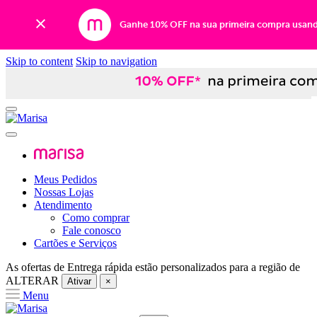
Ganhe 10% OFF na sua primeira compra usan
Skip to content
Skip to navigation
Meus Pedidos
Nossas Lojas
Atendimento
Como comprar
Fale conosco
Cartões e Serviços
As ofertas de
Entrega rápida
estão personalizados para a região de
ALTERAR
Ativar
×
Menu