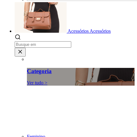
Acessórios
Acessórios
Categoria
Ver tudo >
Feminino