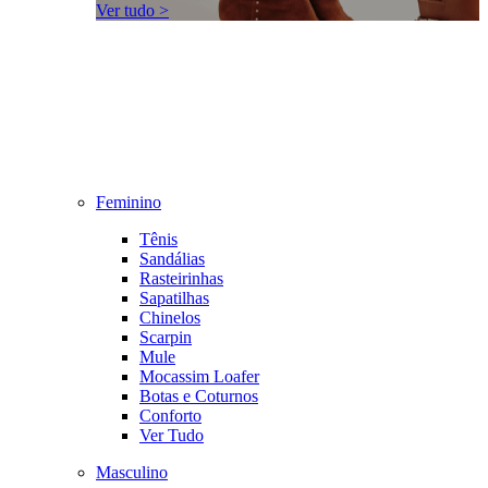
Ver tudo >
Feminino
Tênis
Sandálias
Rasteirinhas
Sapatilhas
Chinelos
Scarpin
Mule
Mocassim Loafer
Botas e Coturnos
Conforto
Ver Tudo
Masculino