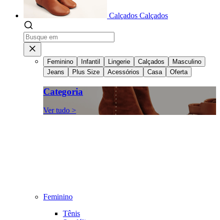
Calçados
Calçados
Feminino
Infantil
Lingerie
Calçados
Masculino
Jeans
Plus Size
Acessórios
Casa
Oferta
Categoria
Ver tudo >
Feminino
Tênis