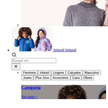
Infantil
Infantil
Feminino
Infantil
Lingerie
Calçados
Masculino
Jeans
Plus Size
Acessórios
Casa
Oferta
Categoria
Ver tudo >