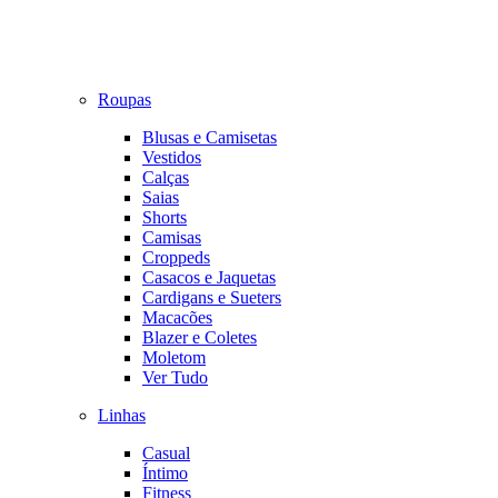
Roupas
Blusas e Camisetas
Vestidos
Calças
Saias
Shorts
Camisas
Croppeds
Casacos e Jaquetas
Cardigans e Sueters
Macacões
Blazer e Coletes
Moletom
Ver Tudo
Linhas
Casual
Íntimo
Fitness