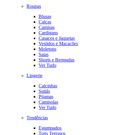
Roupas
Blusas
Calças
Camisas
Cardigans
Casacos e Jaquetas
Vestidos e Macacões
Moletons
Saias
Shorts e Bermudas
Ver Tudo
Lingerie
Calcinhas
Sutiãs
Pijamas
Camisolas
Ver Tudo
Tendências
Estampados
Tons Terrosos