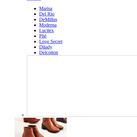
Marisa
Del Rio
DeMillus
Moderna
Lucitex
Plié
Love Secret
Dilady
Delcotton