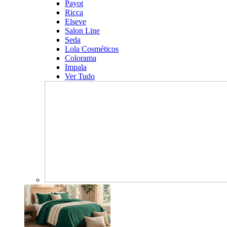
Payot
Ricca
Elseve
Salon Line
Seda
Lola Cosméticos
Colorama
Impala
Ver Tudo