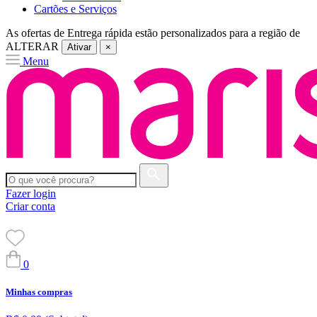
Cartões e Serviços
As ofertas de
Entrega rápida
estão personalizados para a região de
ALTERAR
Ativar
×
Menu
Fazer login
Criar conta
0
Minhas compras