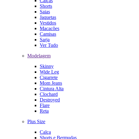
Calças
Shorts
Saias
Jaquetas
Vestidos
Macacões
Camisas
Sarja
Ver Tudo
Modelagem
Skinny
Wide Leg
Cigarrete
Mom Jeans
Cintura Alta
Clochard
Destroyed
Flare
Reta
Plus Size
Calça
Shorts e Bermudas