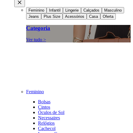
Feminino
Infantil
Lingerie
Calçados
Masculino
Jeans
Plus Size
Acessórios
Casa
Oferta
Categoria
Ver tudo >
Feminino
Bolsas
Cintos
Óculos de Sol
Necessaires
Relógios
Cachecol