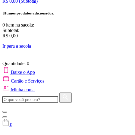
R$ 0,00
(Subtotal)
Últimos produtos adicionados:
0 item
na sacola:
Subtotal:
R$ 0,00
Ir para a sacola
Quantidade: 0
Baixe o App
Cartão e Serviços
Minha conta
0