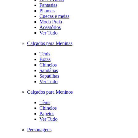
Fantasias
Pijamas
Cuecas e meias
Moda Praia
Acessórios
Ver Tudo
Calçados para Meninas
Tênis
Botas
Chinelos
Sandálias
Sapatilhas
Ver Tudo
Calçados para Meninos
Tênis
Chinelos
Papetes
Ver Tudo
Personagens