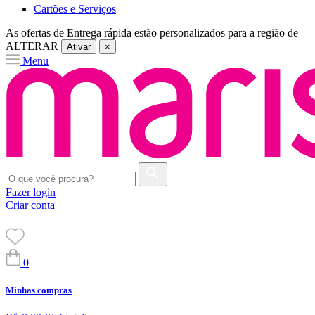
Cartões e Serviços
As ofertas de
Entrega rápida
estão personalizados para a região de
ALTERAR
Ativar
×
Menu
Fazer login
Criar conta
0
Minhas compras