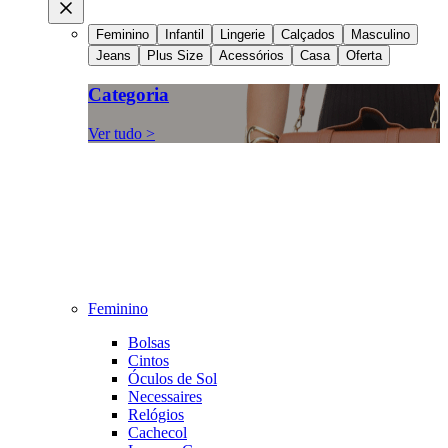
Feminino
Infantil
Lingerie
Calçados
Masculino
Jeans
Plus Size
Acessórios
Casa
Oferta
Categoria
Ver tudo >
Feminino
Bolsas
Cintos
Óculos de Sol
Necessaires
Relógios
Cachecol