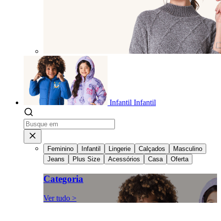
Infantil
Infantil
Feminino
Infantil
Lingerie
Calçados
Masculino
Jeans
Plus Size
Acessórios
Casa
Oferta
Categoria
Ver tudo >