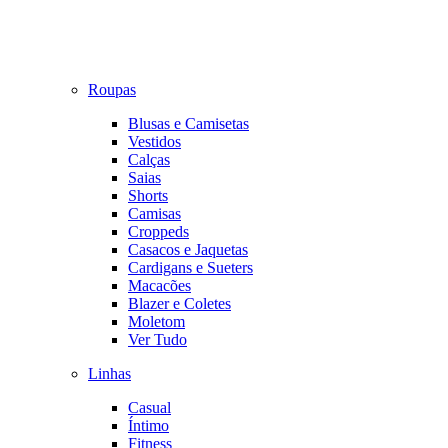
Roupas
Blusas e Camisetas
Vestidos
Calças
Saias
Shorts
Camisas
Croppeds
Casacos e Jaquetas
Cardigans e Sueters
Macacões
Blazer e Coletes
Moletom
Ver Tudo
Linhas
Casual
Íntimo
Fitness