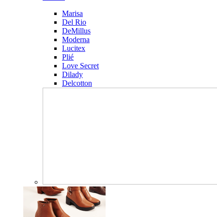
Marisa
Del Rio
DeMillus
Moderna
Lucitex
Plié
Love Secret
Dilady
Delcotton