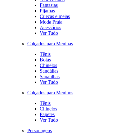
Fantasias
Pijamas
Cuecas e meias
Moda Praia
Acessórios
Ver Tudo
Calçados para Meninas
Tênis
Botas
Chinelos
Sandálias
Sapatilhas
Ver Tudo
Calçados para Meninos
Tênis
Chinelos
Papetes
Ver Tudo
Personagens