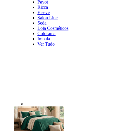
Payot
Ricca
Elseve
Salon Line
Seda
Lola Cosméticos
Colorama
Impala
Ver Tudo