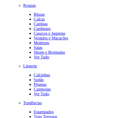
Roupas
Blusas
Calças
Camisas
Cardigans
Casacos e Jaquetas
Vestidos e Macacões
Moletons
Saias
Shorts e Bermudas
Ver Tudo
Lingerie
Calcinhas
Sutiãs
Pijamas
Camisolas
Ver Tudo
Tendências
Estampados
Tons Terrosos