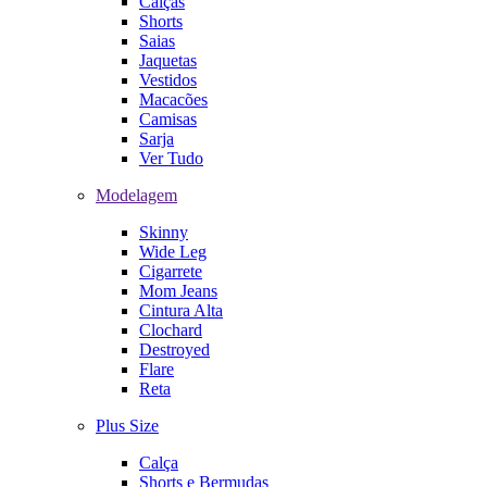
Calças
Shorts
Saias
Jaquetas
Vestidos
Macacões
Camisas
Sarja
Ver Tudo
Modelagem
Skinny
Wide Leg
Cigarrete
Mom Jeans
Cintura Alta
Clochard
Destroyed
Flare
Reta
Plus Size
Calça
Shorts e Bermudas