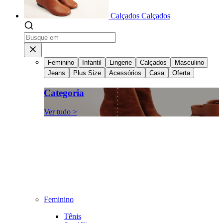
Calçados
Calçados
Feminino
Infantil
Lingerie
Calçados
Masculino
Jeans
Plus Size
Acessórios
Casa
Oferta
Categoria
Ver tudo >
Feminino
Tênis