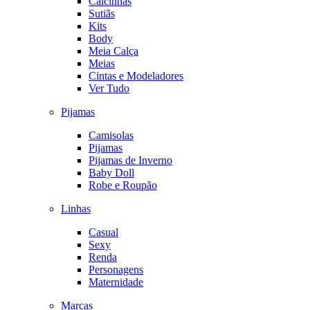
Calcinhas
Sutiãs
Kits
Body
Meia Calça
Meias
Cintas e Modeladores
Ver Tudo
Pijamas
Camisolas
Pijamas
Pijamas de Inverno
Baby Doll
Robe e Roupão
Linhas
Casual
Sexy
Renda
Personagens
Maternidade
Marcas