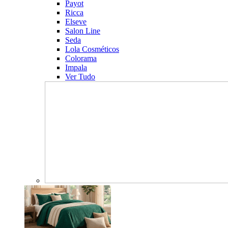
Payot
Ricca
Elseve
Salon Line
Seda
Lola Cosméticos
Colorama
Impala
Ver Tudo