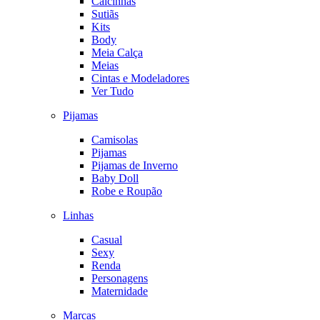
Calcinhas
Sutiãs
Kits
Body
Meia Calça
Meias
Cintas e Modeladores
Ver Tudo
Pijamas
Camisolas
Pijamas
Pijamas de Inverno
Baby Doll
Robe e Roupão
Linhas
Casual
Sexy
Renda
Personagens
Maternidade
Marcas