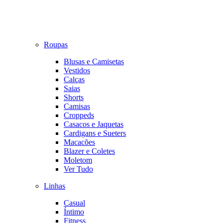
Roupas
Blusas e Camisetas
Vestidos
Calças
Saias
Shorts
Camisas
Croppeds
Casacos e Jaquetas
Cardigans e Sueters
Macacões
Blazer e Coletes
Moletom
Ver Tudo
Linhas
Casual
Íntimo
Fitness