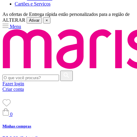
Cartões e Serviços
As ofertas de
Entrega rápida
estão personalizados para a região de
ALTERAR
Ativar
×
Menu
Fazer login
Criar conta
0
Minhas compras