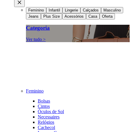
Feminino
Infantil
Lingerie
Calçados
Masculino
Jeans
Plus Size
Acessórios
Casa
Oferta
Categoria
Ver tudo >
Feminino
Bolsas
Cintos
Óculos de Sol
Necessaires
Relógios
Cachecol