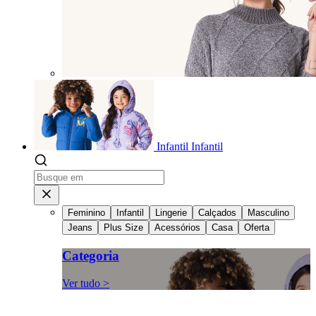
Infantil
Infantil
Feminino
Infantil
Lingerie
Calçados
Masculino
Jeans
Plus Size
Acessórios
Casa
Oferta
Categoria
Ver tudo >