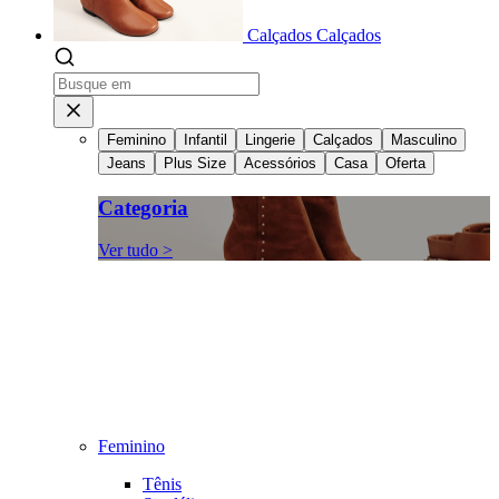
Calçados
Calçados
Feminino
Infantil
Lingerie
Calçados
Masculino
Jeans
Plus Size
Acessórios
Casa
Oferta
Categoria
Ver tudo >
Feminino
Tênis