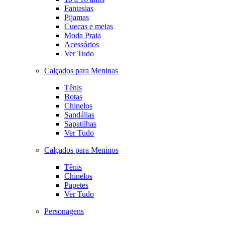
Fantasias
Pijamas
Cuecas e meias
Moda Praia
Acessórios
Ver Tudo
Calçados para Meninas
Tênis
Botas
Chinelos
Sandálias
Sapatilhas
Ver Tudo
Calçados para Meninos
Tênis
Chinelos
Papetes
Ver Tudo
Personagens