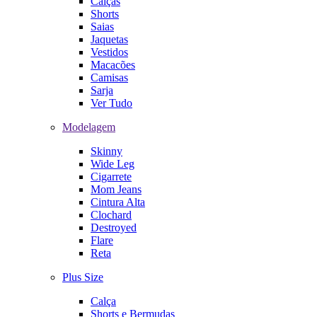
Calças
Shorts
Saias
Jaquetas
Vestidos
Macacões
Camisas
Sarja
Ver Tudo
Modelagem
Skinny
Wide Leg
Cigarrete
Mom Jeans
Cintura Alta
Clochard
Destroyed
Flare
Reta
Plus Size
Calça
Shorts e Bermudas