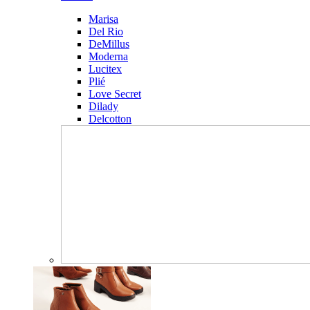
Marisa
Del Rio
DeMillus
Moderna
Lucitex
Plié
Love Secret
Dilady
Delcotton