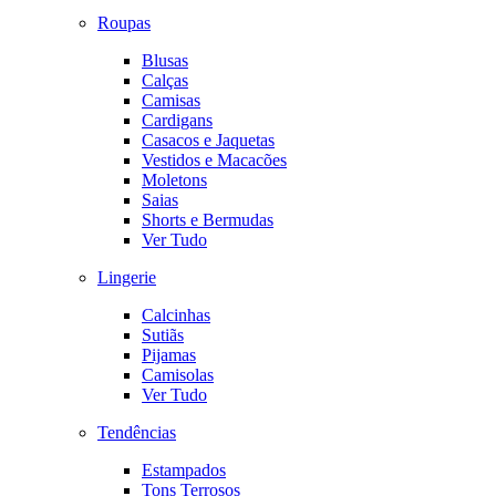
Roupas
Blusas
Calças
Camisas
Cardigans
Casacos e Jaquetas
Vestidos e Macacões
Moletons
Saias
Shorts e Bermudas
Ver Tudo
Lingerie
Calcinhas
Sutiãs
Pijamas
Camisolas
Ver Tudo
Tendências
Estampados
Tons Terrosos