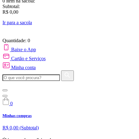
0 item
na sacola:
Subtotal:
R$ 0,00
Ir para a sacola
Quantidade: 0
Baixe o App
Cartão e Serviços
Minha conta
0
Minhas compras
R$ 0,00
(Subtotal)