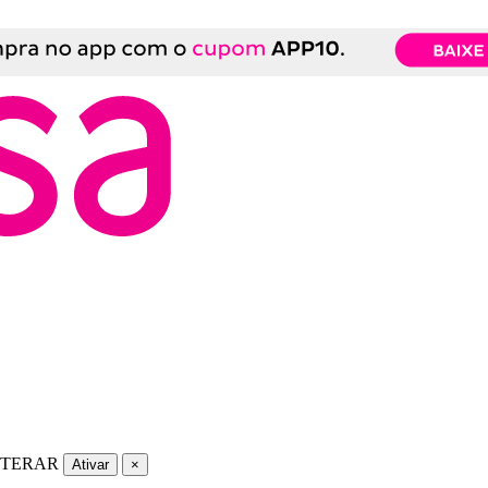
LTERAR
Ativar
×