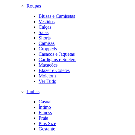
Roupas
Blusas e Camisetas
Vestidos
Calças
Saias
Shorts
Camisas
Croppeds
Casacos e Jaquetas
Cardigans e Sueters
Macacões
Blazer e Coletes
Moletom
Ver Tudo
Linhas
Casual
Íntimo
Fitness
Praia
Plus Size
Gestante