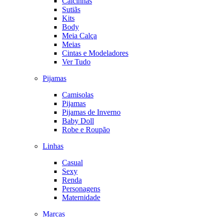
Calcinhas
Sutiãs
Kits
Body
Meia Calça
Meias
Cintas e Modeladores
Ver Tudo
Pijamas
Camisolas
Pijamas
Pijamas de Inverno
Baby Doll
Robe e Roupão
Linhas
Casual
Sexy
Renda
Personagens
Maternidade
Marcas