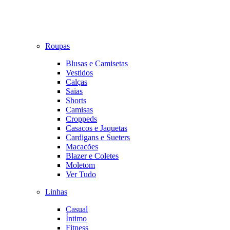
Roupas
Blusas e Camisetas
Vestidos
Calças
Saias
Shorts
Camisas
Croppeds
Casacos e Jaquetas
Cardigans e Sueters
Macacões
Blazer e Coletes
Moletom
Ver Tudo
Linhas
Casual
Íntimo
Fitness