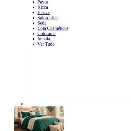
Payot
Ricca
Elseve
Salon Line
Seda
Lola Cosméticos
Colorama
Impala
Ver Tudo