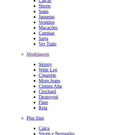
Calças
Shorts
Saias
Jaquetas
Vestidos
Macacões
Camisas
Sarja
Ver Tudo
Modelagem
Skinny
Wide Leg
Cigarrete
Mom Jeans
Cintura Alta
Clochard
Destroyed
Flare
Reta
Plus Size
Calça
Shorts e Bermudas