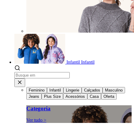
Infantil
Infantil
Feminino
Infantil
Lingerie
Calçados
Masculino
Jeans
Plus Size
Acessórios
Casa
Oferta
Categoria
Ver tudo >