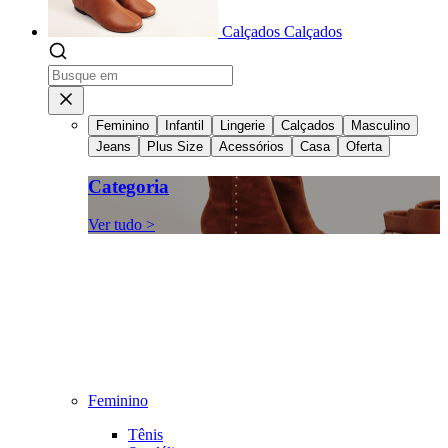
Calçados
Calçados
Feminino
Infantil
Lingerie
Calçados
Masculino
Jeans
Plus Size
Acessórios
Casa
Oferta
Categoria
Ver tudo >
Feminino
Tênis