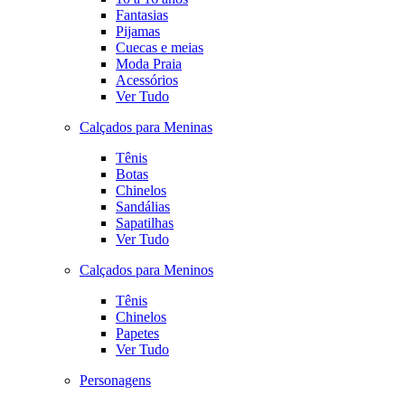
Fantasias
Pijamas
Cuecas e meias
Moda Praia
Acessórios
Ver Tudo
Calçados para Meninas
Tênis
Botas
Chinelos
Sandálias
Sapatilhas
Ver Tudo
Calçados para Meninos
Tênis
Chinelos
Papetes
Ver Tudo
Personagens