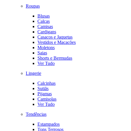
Roupas
Blusas
Calças
Camisas
Cardigans
Casacos e Jaquetas
Vestidos e Macacões
Moletons
Saias
Shorts e Bermudas
Ver Tudo
Lingerie
Calcinhas
Sutiãs
Pijamas
Camisolas
Ver Tudo
Tendências
Estampados
Tons Terrosos