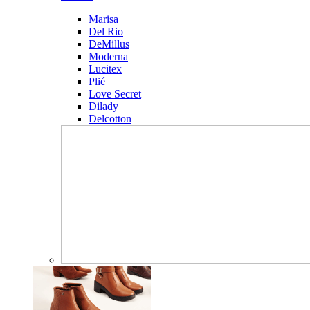
Marisa
Del Rio
DeMillus
Moderna
Lucitex
Plié
Love Secret
Dilady
Delcotton