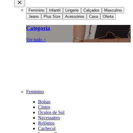
Feminino
Infantil
Lingerie
Calçados
Masculino
Jeans
Plus Size
Acessórios
Casa
Oferta
Categoria
Ver tudo >
Feminino
Bolsas
Cintos
Óculos de Sol
Necessaires
Relógios
Cachecol