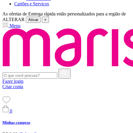
Cartões e Serviços
As ofertas de
Entrega rápida
estão personalizados para a região de
ALTERAR
Ativar
×
Menu
Fazer login
Criar conta
0
Minhas compras