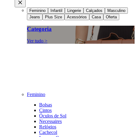
Feminino
Infantil
Lingerie
Calçados
Masculino
Jeans
Plus Size
Acessórios
Casa
Oferta
Categoria
Ver tudo >
Feminino
Bolsas
Cintos
Óculos de Sol
Necessaires
Relógios
Cachecol