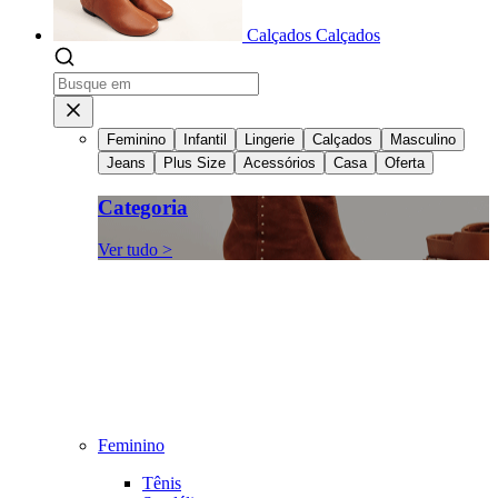
Calçados
Calçados
Feminino
Infantil
Lingerie
Calçados
Masculino
Jeans
Plus Size
Acessórios
Casa
Oferta
Categoria
Ver tudo >
Feminino
Tênis