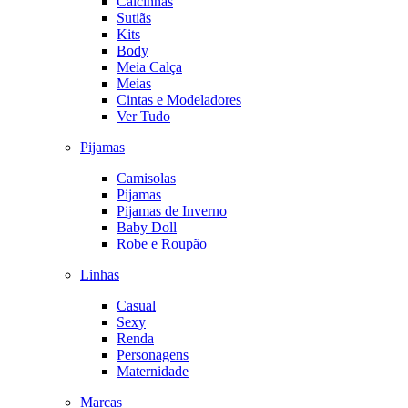
Calcinhas
Sutiãs
Kits
Body
Meia Calça
Meias
Cintas e Modeladores
Ver Tudo
Pijamas
Camisolas
Pijamas
Pijamas de Inverno
Baby Doll
Robe e Roupão
Linhas
Casual
Sexy
Renda
Personagens
Maternidade
Marcas