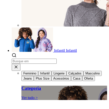
Infantil
Infantil
Feminino
Infantil
Lingerie
Calçados
Masculino
Jeans
Plus Size
Acessórios
Casa
Oferta
Categoria
Ver tudo >