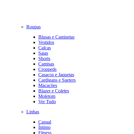
Roupas
Blusas e Camisetas
Vestidos
Calças
Saias
Shorts
Camisas
Croppeds
Casacos e Jaquetas
Cardigans e Sueters
Macacões
Blazer e Coletes
Moletom
Ver Tudo
Linhas
Casual
Íntimo
Fitness