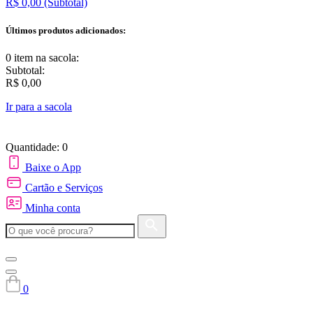
R$ 0,00
(Subtotal)
Últimos produtos adicionados:
0 item
na sacola:
Subtotal:
R$ 0,00
Ir para a sacola
Quantidade: 0
Baixe o App
Cartão e Serviços
Minha conta
0