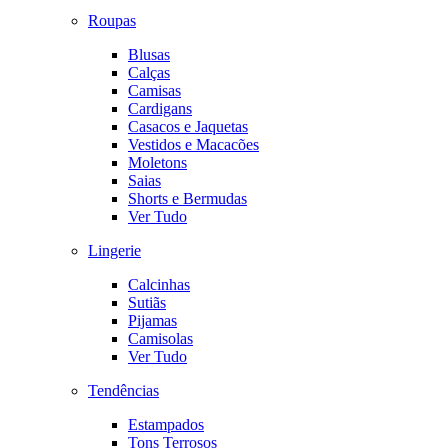
Roupas
Blusas
Calças
Camisas
Cardigans
Casacos e Jaquetas
Vestidos e Macacões
Moletons
Saias
Shorts e Bermudas
Ver Tudo
Lingerie
Calcinhas
Sutiãs
Pijamas
Camisolas
Ver Tudo
Tendências
Estampados
Tons Terrosos