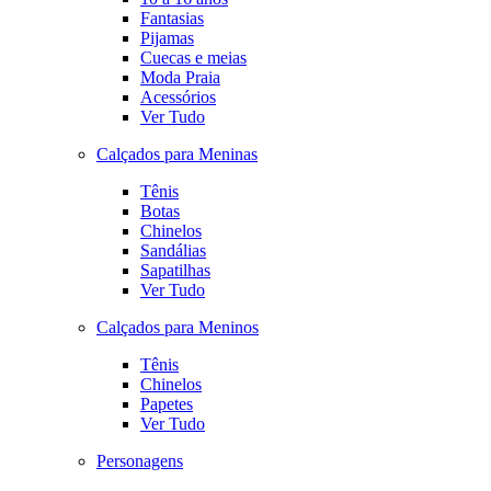
Fantasias
Pijamas
Cuecas e meias
Moda Praia
Acessórios
Ver Tudo
Calçados para Meninas
Tênis
Botas
Chinelos
Sandálias
Sapatilhas
Ver Tudo
Calçados para Meninos
Tênis
Chinelos
Papetes
Ver Tudo
Personagens