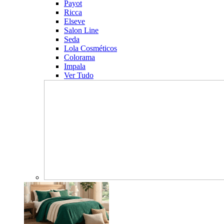
Payot
Ricca
Elseve
Salon Line
Seda
Lola Cosméticos
Colorama
Impala
Ver Tudo