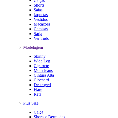
Calças
Shorts
Saias
Jaquetas
Vestidos
Macacões
Camisas
Sarja
Ver Tudo
Modelagem
Skinny
Wide Leg
Cigarrete
Mom Jeans
Cintura Alta
Clochard
Destroyed
Flare
Reta
Plus Size
Calça
Shorts e Bermudas