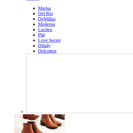
Marisa
Del Rio
DeMillus
Moderna
Lucitex
Plié
Love Secret
Dilady
Delcotton