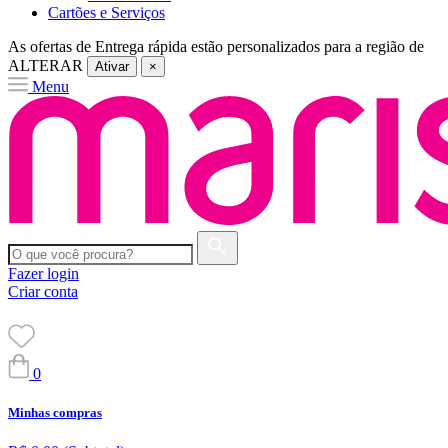
Cartões e Serviços
As ofertas de
Entrega rápida
estão personalizados para a região de
ALTERAR
Ativar
×
Menu
Fazer login
Criar conta
0
Minhas compras