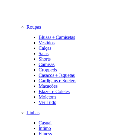
Roupas
Blusas e Camisetas
Vestidos
Calças
Saias
Shorts
Camisas
Croppeds
Casacos e Jaquetas
Cardigans e Sueters
Macacões
Blazer e Coletes
Moletom
Ver Tudo
Linhas
Casual
Íntimo
Fitness