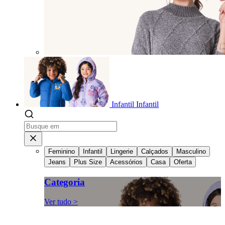
Infantil
Infantil
Feminino
Infantil
Lingerie
Calçados
Masculino
Jeans
Plus Size
Acessórios
Casa
Oferta
Categoria
Ver tudo >