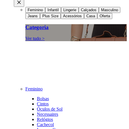
Feminino
Infantil
Lingerie
Calçados
Masculino
Jeans
Plus Size
Acessórios
Casa
Oferta
Categoria
Ver tudo >
Feminino
Bolsas
Cintos
Óculos de Sol
Necessaires
Relógios
Cachecol