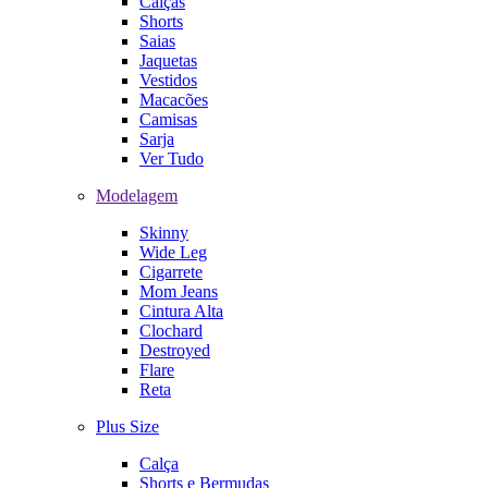
Calças
Shorts
Saias
Jaquetas
Vestidos
Macacões
Camisas
Sarja
Ver Tudo
Modelagem
Skinny
Wide Leg
Cigarrete
Mom Jeans
Cintura Alta
Clochard
Destroyed
Flare
Reta
Plus Size
Calça
Shorts e Bermudas