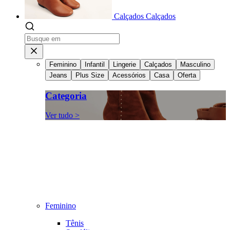
Calçados
Calçados
Feminino
Infantil
Lingerie
Calçados
Masculino
Jeans
Plus Size
Acessórios
Casa
Oferta
Categoria
Ver tudo >
Feminino
Tênis