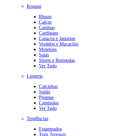
Roupas
Blusas
Calças
Camisas
Cardigans
Casacos e Jaquetas
Vestidos e Macacões
Moletons
Saias
Shorts e Bermudas
Ver Tudo
Lingerie
Calcinhas
Sutiãs
Pijamas
Camisolas
Ver Tudo
Tendências
Estampados
Tons Terrosos