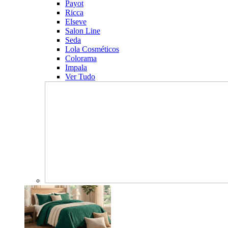
Payot
Ricca
Elseve
Salon Line
Seda
Lola Cosméticos
Colorama
Impala
Ver Tudo