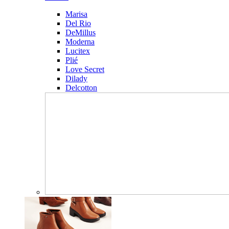
Marisa
Del Rio
DeMillus
Moderna
Lucitex
Plié
Love Secret
Dilady
Delcotton