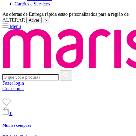
Cartões e Serviços
As ofertas de
Entrega rápida
estão personalizados para a região de
ALTERAR
Ativar
×
Menu
Fazer login
Criar conta
0
Minhas compras