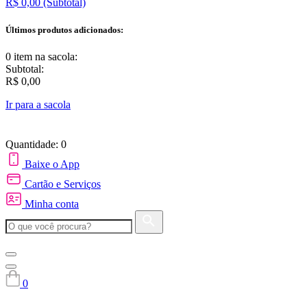
R$ 0,00
(Subtotal)
Últimos produtos adicionados:
0 item
na sacola:
Subtotal:
R$ 0,00
Ir para a sacola
Quantidade: 0
Baixe o App
Cartão e Serviços
Minha conta
0