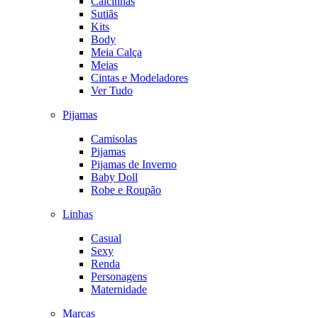
Calcinhas
Sutiãs
Kits
Body
Meia Calça
Meias
Cintas e Modeladores
Ver Tudo
Pijamas
Camisolas
Pijamas
Pijamas de Inverno
Baby Doll
Robe e Roupão
Linhas
Casual
Sexy
Renda
Personagens
Maternidade
Marcas