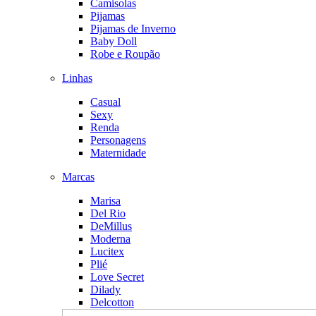
Camisolas
Pijamas
Pijamas de Inverno
Baby Doll
Robe e Roupão
Linhas
Casual
Sexy
Renda
Personagens
Maternidade
Marcas
Marisa
Del Rio
DeMillus
Moderna
Lucitex
Plié
Love Secret
Dilady
Delcotton