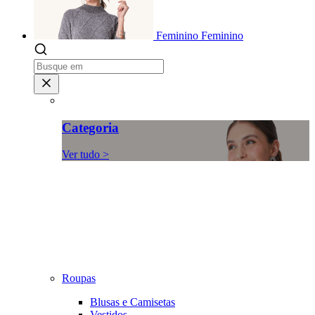
Feminino
Feminino
Categoria
Ver tudo >
Roupas
Blusas e Camisetas
Vestidos