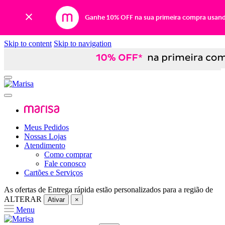
Ganhe 10% OFF na sua primeira compra usan
Skip to content
Skip to navigation
Meus Pedidos
Nossas Lojas
Atendimento
Como comprar
Fale conosco
Cartões e Serviços
As ofertas de
Entrega rápida
estão personalizados para a região de
ALTERAR
Ativar
×
Menu