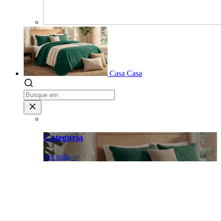
Casa
Casa
Categoria
Ver tudo >