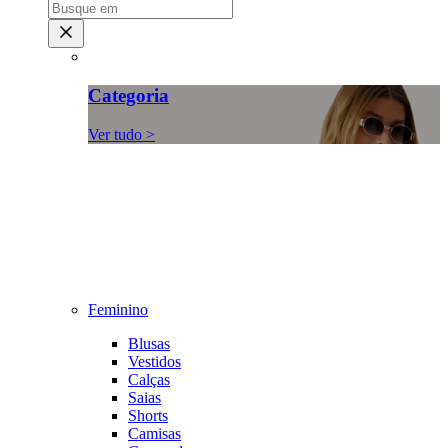
Categoria
Ver tudo >
Feminino
Blusas
Vestidos
Calças
Saias
Shorts
Camisas