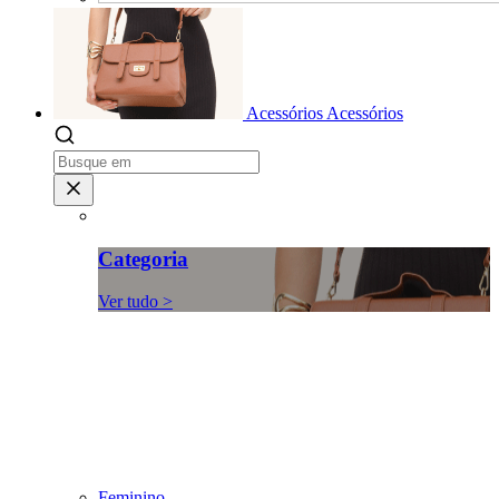
Acessórios
Acessórios
Categoria
Ver tudo >
Feminino