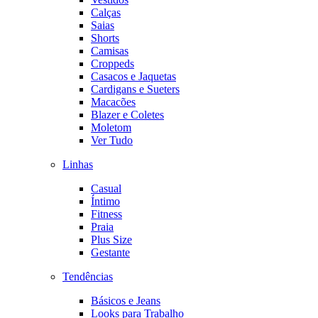
Calças
Saias
Shorts
Camisas
Croppeds
Casacos e Jaquetas
Cardigans e Sueters
Macacões
Blazer e Coletes
Moletom
Ver Tudo
Linhas
Casual
Íntimo
Fitness
Praia
Plus Size
Gestante
Tendências
Básicos e Jeans
Looks para Trabalho