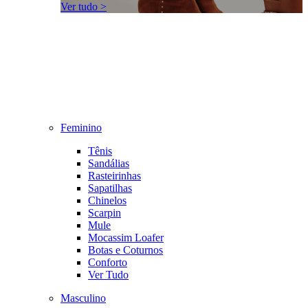
Ver tudo >
Feminino
Tênis
Sandálias
Rasteirinhas
Sapatilhas
Chinelos
Scarpin
Mule
Mocassim Loafer
Botas e Coturnos
Conforto
Ver Tudo
Masculino