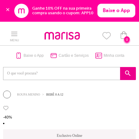
Ganhe 10% OFF na sua primeira 
Baixe o App
compra usando o cupom: APP10
Skip
Skip
to
to
content
navigation
0
MENU
Baixe o App
Cartão e Serviços
Minha conta
ROUPA MENINO
BEBÊ 0 A 12
-40%
Exclusivo Online