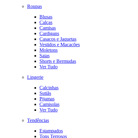
Roupas
Blusas
Calças
Camisas
Cardigans
Casacos e Jaquetas
Vestidos e Macacões
Moletons
Saias
Shorts e Bermudas
Ver Tudo
Lingerie
Calcinhas
Sutiãs
Pijamas
Camisolas
Ver Tudo
Tendências
Estampados
Tons Terrosos