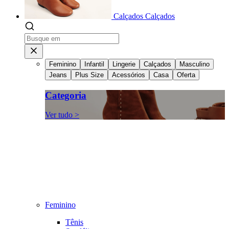
Calçados
Calçados
Feminino
Infantil
Lingerie
Calçados
Masculino
Jeans
Plus Size
Acessórios
Casa
Oferta
Categoria
Ver tudo >
Feminino
Tênis