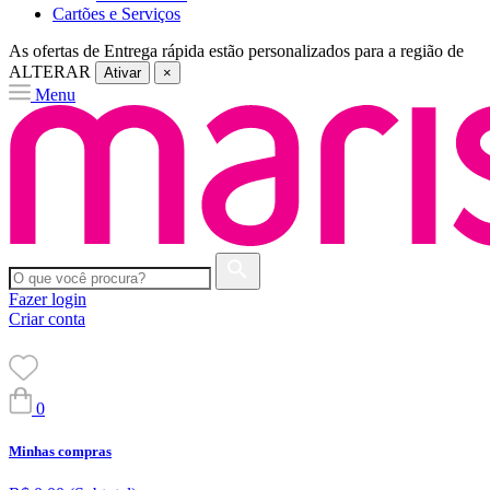
Cartões e Serviços
As ofertas de
Entrega rápida
estão personalizados para a região de
ALTERAR
Ativar
×
Menu
Fazer login
Criar conta
0
Minhas compras