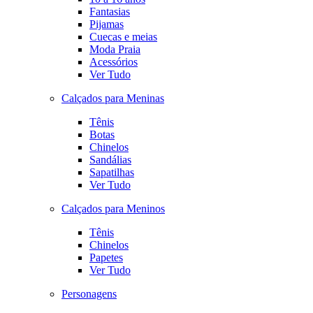
Fantasias
Pijamas
Cuecas e meias
Moda Praia
Acessórios
Ver Tudo
Calçados para Meninas
Tênis
Botas
Chinelos
Sandálias
Sapatilhas
Ver Tudo
Calçados para Meninos
Tênis
Chinelos
Papetes
Ver Tudo
Personagens