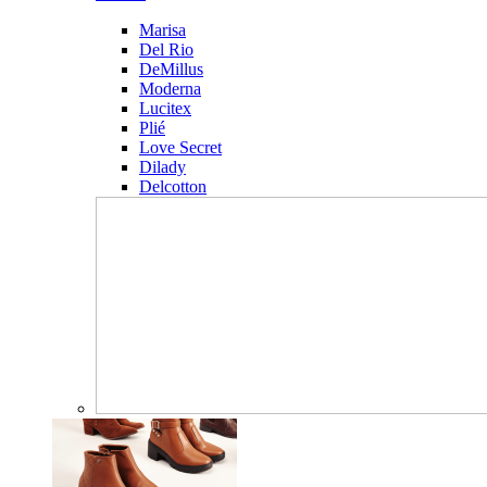
Marisa
Del Rio
DeMillus
Moderna
Lucitex
Plié
Love Secret
Dilady
Delcotton