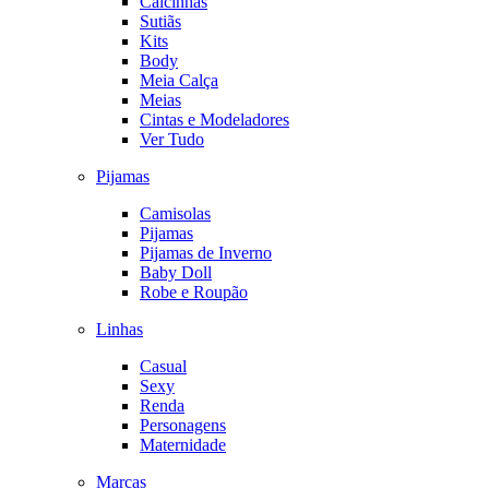
Calcinhas
Sutiãs
Kits
Body
Meia Calça
Meias
Cintas e Modeladores
Ver Tudo
Pijamas
Camisolas
Pijamas
Pijamas de Inverno
Baby Doll
Robe e Roupão
Linhas
Casual
Sexy
Renda
Personagens
Maternidade
Marcas