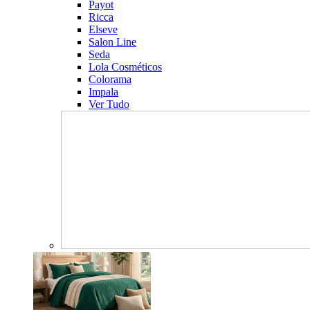
Payot
Ricca
Elseve
Salon Line
Seda
Lola Cosméticos
Colorama
Impala
Ver Tudo