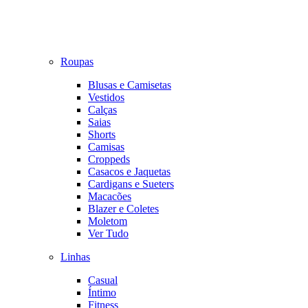
Roupas
Blusas e Camisetas
Vestidos
Calças
Saias
Shorts
Camisas
Croppeds
Casacos e Jaquetas
Cardigans e Sueters
Macacões
Blazer e Coletes
Moletom
Ver Tudo
Linhas
Casual
Íntimo
Fitness