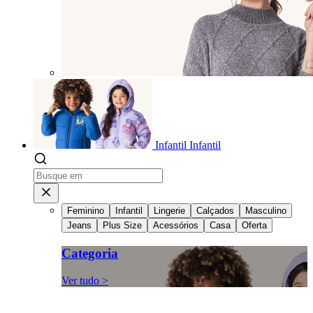
Infantil
Infantil
Feminino
Infantil
Lingerie
Calçados
Masculino
Jeans
Plus Size
Acessórios
Casa
Oferta
Categoria
Ver tudo >