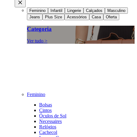
Feminino
Infantil
Lingerie
Calçados
Masculino
Jeans
Plus Size
Acessórios
Casa
Oferta
Categoria
Ver tudo >
Feminino
Bolsas
Cintos
Óculos de Sol
Necessaires
Relógios
Cachecol