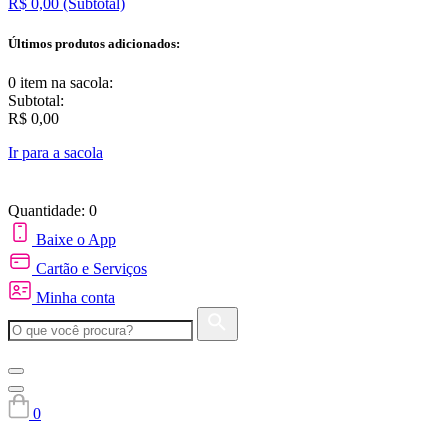
R$ 0,00
(Subtotal)
Últimos produtos adicionados:
0 item
na sacola:
Subtotal:
R$ 0,00
Ir para a sacola
Quantidade: 0
Baixe o App
Cartão e Serviços
Minha conta
0