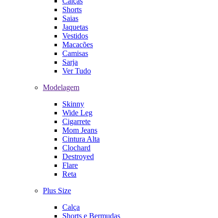
Calças
Shorts
Saias
Jaquetas
Vestidos
Macacões
Camisas
Sarja
Ver Tudo
Modelagem
Skinny
Wide Leg
Cigarrete
Mom Jeans
Cintura Alta
Clochard
Destroyed
Flare
Reta
Plus Size
Calça
Shorts e Bermudas