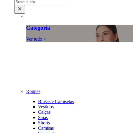
Categoria
Ver tudo >
Roupas
Blusas e Camisetas
Vestidos
Calças
Saias
Shorts
Camisas