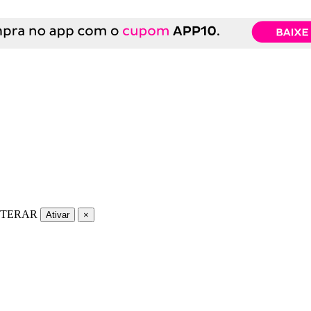
LTERAR
Ativar
×