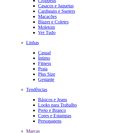
Croppeds
Casacos e Jaquetas
Cardigans e Sueters
Macacões
Blazer e Coletes
Moletom
Ver Tudo
Linhas
Casual
Íntimo
Fitness
Praia
Plus Size
Gestante
Tendências
Básicos e Jeans
Looks para Trabalho
Preto e Branco
Cores e Estampas
Personagens
Marcas