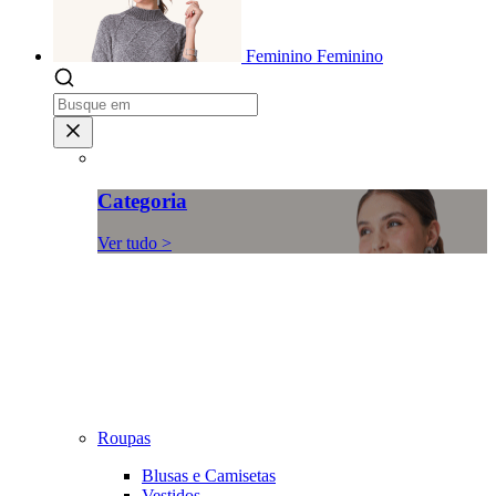
Feminino
Feminino
Categoria
Ver tudo >
Roupas
Blusas e Camisetas
Vestidos