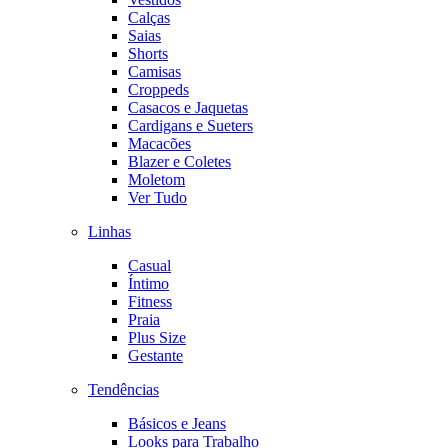
Calças
Saias
Shorts
Camisas
Croppeds
Casacos e Jaquetas
Cardigans e Sueters
Macacões
Blazer e Coletes
Moletom
Ver Tudo
Linhas
Casual
Íntimo
Fitness
Praia
Plus Size
Gestante
Tendências
Básicos e Jeans
Looks para Trabalho