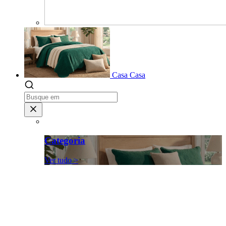
Casa
Casa
Categoria
Ver tudo >