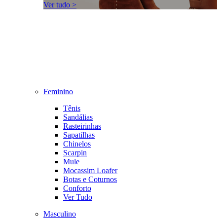
Ver tudo >
Feminino
Tênis
Sandálias
Rasteirinhas
Sapatilhas
Chinelos
Scarpin
Mule
Mocassim Loafer
Botas e Coturnos
Conforto
Ver Tudo
Masculino