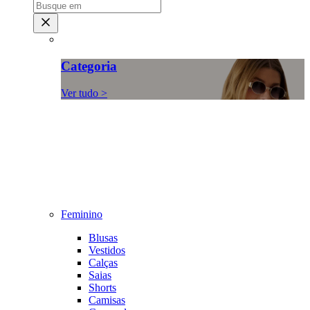
Categoria
Ver tudo >
Feminino
Blusas
Vestidos
Calças
Saias
Shorts
Camisas