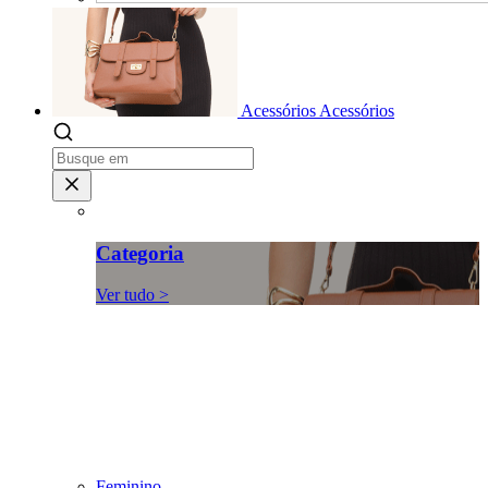
Acessórios
Acessórios
Categoria
Ver tudo >
Feminino