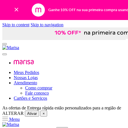
Ganhe 10% OFF na sua primeira compra usan
Skip to content
Skip to navigation
Meus Pedidos
Nossas Lojas
Atendimento
Como comprar
Fale conosco
Cartões e Serviços
As ofertas de
Entrega rápida
estão personalizados para a região de
ALTERAR
Ativar
×
Menu